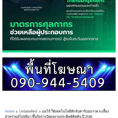
Home
Unlabelled
แม่โจ้ ใช้เทคโนโลยีดักจับคาร์บอนฯ เพาะเลี้ยง
สาหร่ายสไปรูลินา ขึ้นรับรางวัลผลงานประดิษฐ์คิดค้น ปี 2565