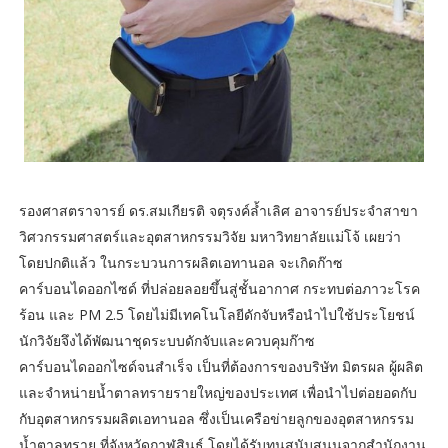
รองศาสตราจารย์ ดร.สมเกียรติ จตุรงค์ล้ำเลิศ อาจารย์ประจำสาขา
วิศวกรรมศาสตร์และอุตสาหกรรมวิจัย มหาวิทยาลัยแม่โจ้ เผยว่า
โดยปกติแล้ว ในกระบวนการผลิตเอทานอล จะเกิดก๊าซ
คาร์บอนไดออกไซด์ ที่ปล่อยลอยขึ้นสู่ชั้นอากาศ กระทบต่อภาวะโรค
ร้อน และ PM 2.5 โดยไม่มีเทคโนโลยีดักจับหรือนำไปใช้ประโยชน์
นักวิจัยจึงได้พัฒนาชุดระบบดักจับและควบคุมก๊าซ
คาร์บอนไดออกไซด์จนสำเร็จ เป็นที่ต้องการของบริษัท มิตรผล ผู้ผลิต
และจำหน่ายน้ำตาลทรายรายใหญ่ของประเทศ เพื่อนำไปต่อยอดกับ
กับอุตสาหกรรมผลิตเอทานอล ซึ่งเป็นเครือข่ายลูกของอุตสาหกรรม
น้ำตาลทราย ที่จังหวัดกาฬสินธุ์ โดยได้รับทุนสนับสนุนจากสำนักงาน