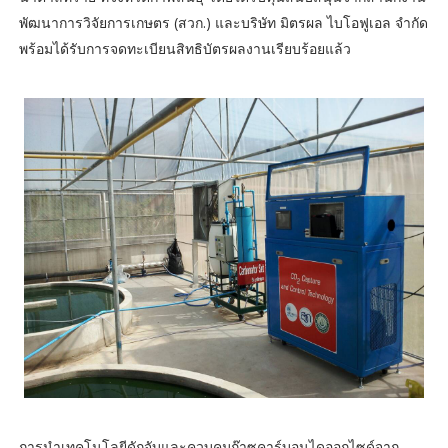
พัฒนาการวิจัยการเกษตร (สวก.) และบริษัท มิตรผล ไบโอฟูเอล จำกัด
พร้อมได้รับการจดทะเบียนสิทธิบัตรผลงานเรียบร้อยแล้ว
การนำเทคโนโลยีดักจับและควบคุมก๊าซคาร์บอนไดออกไซด์จาก