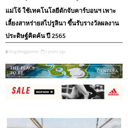
แม่โจ้ ใช้เทคโนโลยีดักจับคาร์บอนฯ เพาะ
เลี้ยงสาหร่ายสไปรูลินา ขึ้นรับรางวัลผลงาน
ประดิษฐ์คิดค้น ปี 2565
Mag [Maggazine]
5 years ago