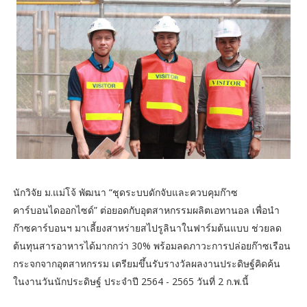
นักวิจัย ม.แม่โจ้ พัฒนา “ชุดระบบดักจับและควบคุมก๊าซ
คาร์บอนไดออกไซด์” ต่อยอดกับอุตสาหกรรมผลิตเอทานอล เพื่อนำ
ก๊าซคาร์บอนฯ มาเลี้ยงสาหร่ายสไปรูลินาในฟาร์มต้นแบบ ช่วยลด
ต้นทุนสารอาหารได้มากกว่า 30% พร้อมลดภาวะการปล่อยก๊าซเรือน
กระจกจากอุตสาหกรรม เตรียมขึ้นรับรางวัลผลงานประดิษฐ์คิดค้น
ในงานวันนักประดิษฐ์ ประจำปี 2564 - 2565 วันที่ 2 ก.พ.นี้