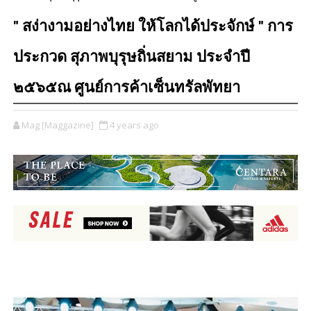
" สง่างามอย่างไทย ให้โลกได้ประจักษ์ " การ
ประกวด สุภาพบุรุษถิ่นสยาม ประจำปี
๒๕๖๕ณ ศูนย์การค้าเซ็นทรัลพัทยา
Mag [Maggazine]
4 years ago