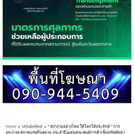
Home
Unlabelled
" สง่างามอย่างไทย ให้โลกได้ประจักษ์ " การ
ประกวด สุภาพบุรุษถิ่นสยาม ประจำปี ๒๕๖๕ณ ศูนย์การค้าเซ็นทรัลพัทยา