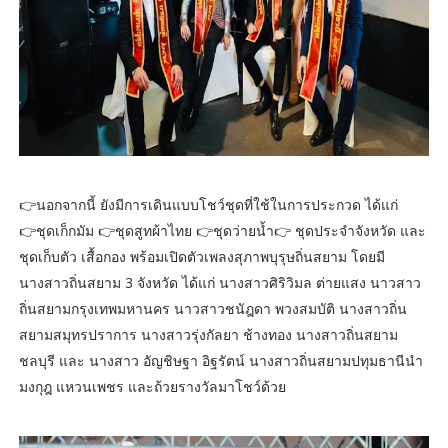
👉นอกจากนี้ ยังมีการเดินแบบโชว์ชุดที่ใช้ในการประกวด ได้แก่
👉ชุดเก็กมัม 👉ชุดสูทผ้าไทย 👉ชุดว่ายน้ำ👉 ชุดประจำจังหวัด และ
ชุดเก็บตัว เสื้อกอง พร้อมเปิดตัวเพลงสุภาพบุรุษถิ่นสยาม โดยมี
นางสาวถิ่นสยาม 3 จังหวัด ได้แก่ นางสาวศิริวิมล ต่ายแสง นาวสาว
ถิ่นสยามกรุงเทพมหานคร นาวสาวชนัฎดา พวงสมบัติ นางสาวถิ่น
สยามสมุทรปราการ นางสาวรุ่งกัลยา ช้างทอง นางสาวถิ่นสยาม
ชลบุรี และ นางสาว อัญชิษฐา อิฐรัตน์ นางสาวถิ่นสยามปทุมธานีนำ
มงกุฎ แหวนเพชร และถ้วยรางวัลมาโชว์ด้วย