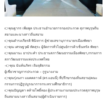
👉คุณฐากร เพิ่มพูล ประธานอำนวยการกองประกวด สุภาพบุรุษถิ่น
สยามและนางสาวถิ่นสยาม
👉คุณดำรงเกียรติ พินิจการ ผู้ช่วยเสขานุการนายกเมืองพัทยา
👉คุณ เศรษฐวุฒิ ทัตสุระ ผู้จัดการทั่วไปศูนย์การค้าเซ็นทรัล พัทยา
👉คุณมานะ ยาประคำ ประธานสภาวัฒนธรรมเมืองพัทยา,กรรมการ
สภาวัฒนธรรมแห่งประเทศไทย
-👉คุณ นันท์นภัทร เจิมจุติธรรม
ผู้เชี่ยวชาญการประกวด – กูรูนางงาม
👉คุณรุ่งนภา แมคคลาวด์ (ดร.แอนนี่) ที่ปรึกษากองถิ่นสยาม(คณะ
กรรมการปฏิรูปบูรณาการกระทรวงศึกษาธิการ)
👉คุณปัญญดา คล้ายโพธิ์ทอง ผู้ประสานงานกองประกวดสุภาพบุรุษ
ถิ่นสยามนางสาวถิ่นสยาม(ผู้ดำเนินรายการ)