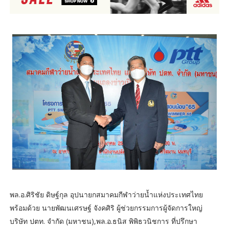
พล.อ.ศิริชัย ดิษฐ์กุล อุปนายกสมาคมกีฬาว่ายน้ำแห่งประเทศไทย
พร้อมด้วย นายพัฒนเศรษฐ์ จังคศิริ ผู้ช่วยกรรมการผู้จัดการใหญ่
บริษัท ปตท. จำกัด (มหาชน),พล.อ.ธนิส พิพิธวนิชการ ที่ปรึกษา