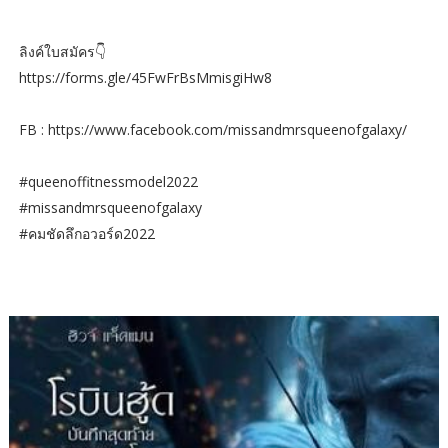
ลิงค์ใบสมัคร👇
https://forms.gle/45FwFrBsMmisgiHw8
FB : https://www.facebook.com/missandmrsqueenofgalaxy/
#queenoffitnessmodel2022
#missandmrsqueenofgalaxy
#คมชัดลึกอวอร์ด2022