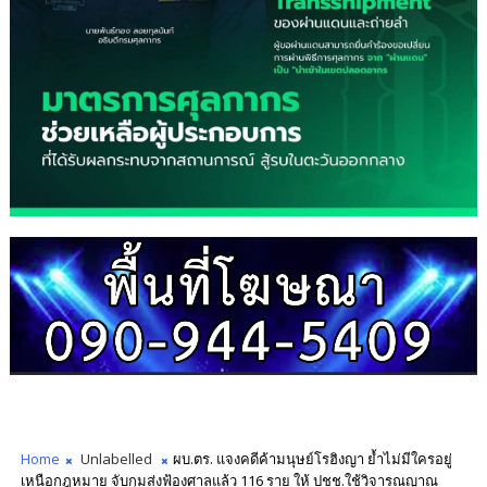
Home
Unlabelled
ผบ.ตร. แจงคดีค้ามนุษย์โรฮิงญา ย้ำไม่มีใครอยู่
เหนือกฎหมาย จับกุมส่งฟ้องศาลแล้ว 116 ราย ให้ ปชช.ใช้วิจารณญาณ