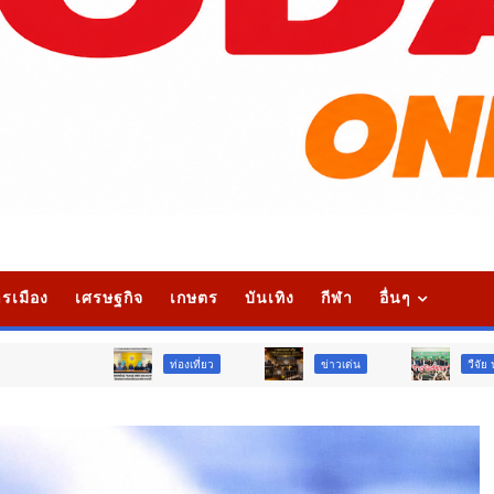
รเมือง
เศรษฐกิจ
เกษตร
บันเทิง
กีฬา
อื่นๆ
ท่องเที่ยว
ข่าวเด่น
วืจัย นวัตกรรม