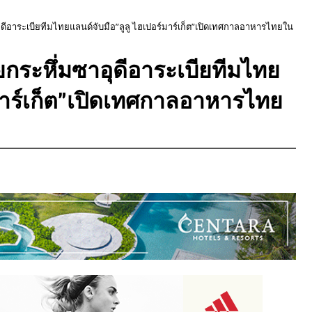
ีอาระเบียทีมไทยแลนด์จับมือ”ลูลู ไฮเปอร์มาร์เก็ต”เปิดเทศกาลอาหารไทยใน
ระหึ่มซาอุดีอาระเบียทีมไทย
์มาร์เก็ต”เปิดเทศกาลอาหารไทย