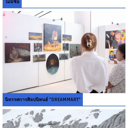
ไม่มีชื่อ
นิทรรศการศิลปนิพนธ์ "DREAMMART"