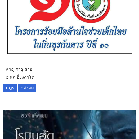
สาธุ สาธุ สาธุ
ฮ.นกเอี้ยงตาโต
Tags
# สังคม