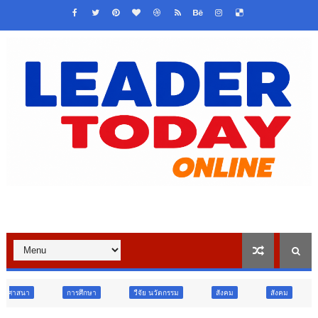
ศึกษา
วืจัย นวัตกรรม
สังคม
สังคม
ท่องเที่ยว
ท่อ