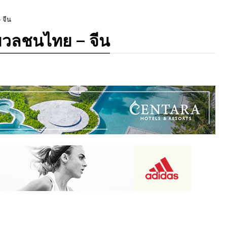
 จีน
อมวลชนไทย – จีน