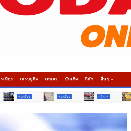
รเมือง
เศรษฐกิจ
เกษตร
บันเทิง
กีฬา
อื่นๆ
ยว
ท่องเที่ยว
ภูมิภาค
สังคม