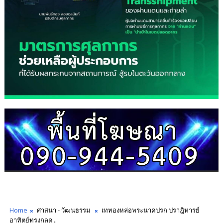
Home
ศาสนา - วัฒนธรรม
เททองหล่อพระนาคปรก ปราฎิหารย์
อาทิตย์ทรงกลด ..