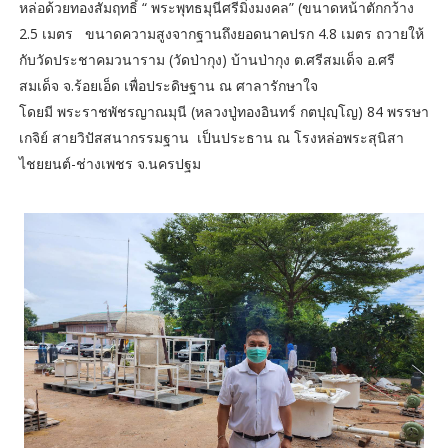
หล่อด้วยทองสัมฤทธิ์ “ พระพุทธมุนีศรีมิ่งมงคล” (ขนาดหน้าตักกว้าง
2.5 เมตร ขนาดความสูงจากฐานถึงยอดนาคปรก 4.8 เมตร ถวายให้
กับวัดประชาคมวนาราม (วัดป่ากุง) บ้านป่ากุง ต.ศรีสมเด็จ อ.ศรี
สมเด็จ จ.ร้อยเอ็ด เพื่อประดิษฐาน ณ ศาลารักษาใจ
โดยมี พระราชพัชรญาณมุนี (หลวงปู่ทองอินทร์ กตปุญฺโญ) 84 พรรษา
เกจิย์ สายวิปัสสนากรรมฐาน เป็นประธาน ณ โรงหล่อพระสุนิสา
ไชยยนต์-ช่างเพชร จ.นครปฐม