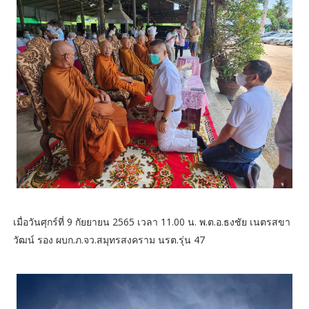
เมื่อวันศุกร์ที่ 9 กัยยายน 2565 เวลา 11.00 น. พ.ต.อ.ธงชัย เนตรสขา
วัฒน์ รอง ผบก.ภ.จว.สมุทรสงคราม นรต.รุ่น 47