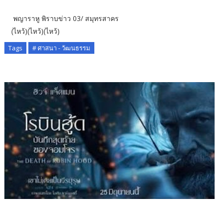
พญาราหู พิราบข่าว 03/ สมุทรสาคร
(ไหว้)(ไหว้)(ไหว้)
Tags
# ศาสนา - วัฒนธรรม