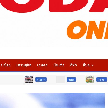
รเมือง
เศรษฐกิจ
เกษตร
บันเทิง
กีฬา
อื่นๆ
ภูมิภาค
สังคม
ศาสนา
ก