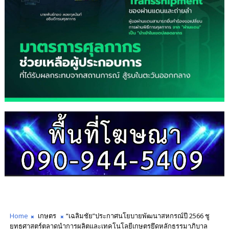
Home
เกษตร
“เฉลิมชัย”ประกาศนโยบายพัฒนาสหกรณ์ปี 2566 ชู
ยุทธศาสตร์ตลาดนำการผลิตและเทคโนโลยีเกษตรยึดหลักธรรมาภิบาล