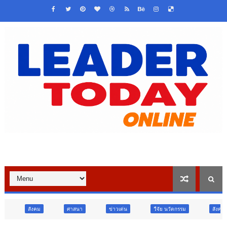
ศาสนา
ข่าวเด่น
วืจัย นวัตกรรม
สังคม
สังคม