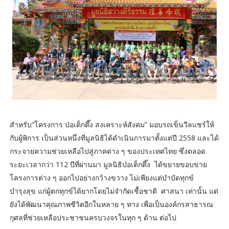
สำหรับ“โครงการ ป่อเต็กตึ๊ง สงเคราะห์สังคม” มอบรถเข็นวีลแชร์ให้
กับผู้พิการ เป็นส่วนหนึ่งที่มูลนิธิได้ดำเนินการมาตั้งแต่ปี 2558 และได้
กระจายความช่วยเหลือไปสู่ภาคต่าง ๆ ของประเทศไทย ซึ่งตลอด
ระยะเวลากว่า 112 ปีที่ผ่านมา มูลนิธิป่อเต็กตึ๊ง ได้ขยายขอบข่าย
โครงการต่าง ๆ ออกไปอย่างกว้างขวาง ไม่เพียงแต่บำบัดทุกข์
บำรุงสุข แก่ผู้ตกทุกข์ได้ยากโดยไม่จำกัดเชื้อชาติ ศาสนา เท่านั้น แต่
ยังได้พัฒนาคุณภาพชีวิตอีกในหลาย ๆ ทาง เพื่อเป็นองค์กรสาธารณ
กุศลที่ช่วยเหลือประชาชนครบวงจรในทุก ๆ ด้าน ต่อไป