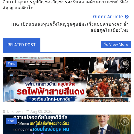
Carrot ลุยแปรรูปกัญชง-กัญชารองรับตลาดด้านการแพทย์ ที่ส่ง
สัญญาณเติบโต
Older Article
THG เปิดแผนลงทุนครั้งใหญ่ผุดศูนย์มะเร็งแบบครบวงจร ล้ำ
สมัยสุดในเมืองไทย
View More
RELATED POST
สังคม
Unknown
Aug 08, 2026
สังคม