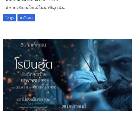
#ช่วยจริงอุ่นใจแม้ในนาทีฉุกเฉิน
Tags
# สังคม