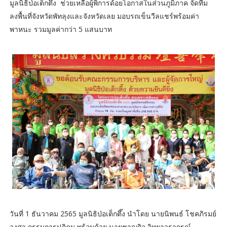
มูลนิธิป่อเต็กตึ๊ง ช่วยเหลือผู้พิการด้อยโอกาสในส่วนภูมิภาค จัดทีม
ลงพื้นที่จังหวัดพัทลุงและจังหวัดเลย มอบรถเข็นวีลแชร์พร้อมค่า
พาหนะ รวมมูลค่ากว่า 5 แสนบาท
วันที่ 1 ธันวาคม 2565 มูลนิธิป่อเต็กตึ๊ง นำโดย นายนิพนธ์ โชคภิรมย์
วงศา กรรมการปฏิคม พร้อมด้วย นายชาญกิจ วิทยาวรากรณ์