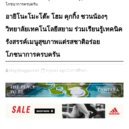
โภชนาการครบครัน
อายิโนะโมะโต๊ะ โฮม คุกกิ้ง ชวนน้องๆ
วิทยาลัยเทคโนโลยีสยาม ร่วมเรียนรู้เทคนิค
รังสรรค์เมนูสุขภาพแต่รสชาติอร่อย
โภชนาการครบครัน
Mag [Maggazine]
4 years ago
การศึกษา,