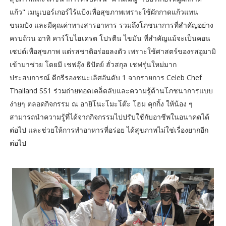
แก้ว" เมนูเบอร์เกอร์ไร้แป้งเพื่อสุขภาพเพราะใช้ผักกาดแก้วแทน
ขนมปัง และมีคุณค่าทางสารอาหาร รวมถึงโภชนาการที่สำคัญอย่าง
ครบถ้วน อาทิ คาร์โบไฮเดรต โปรตีน ไขมัน ที่สำคัญแม้จะเป็นคอน
เซปต์เพื่อสุขภาพ แต่รสชาติอร่อยลงตัว เพราะใช้ศาสตร์ของรสอูมามิ
เข้ามาช่วย โดยมี เชฟอุ๊ง ธิปัตย์ ฮั่วสกุล เชฟรุ่นใหม่มาก
ประสบการณ์ ดีกรีรองชนะเลิศอันดับ 1 จากรายการ Celeb Chef
Thailand SS1 ร่วมถ่ายทอดเคล็ดลับและความรู้ด้านโภชนาการแบบ
ง่ายๆ ตลอดกิจกรรม ณ อายิโนะโมะโต๊ะ โฮม คุกกิ้ง ให้น้อง ๆ
สามารถนำความรู้ที่ได้จากกิจกรรมไปปรับใช้กับอาชีพในอนาคตได้
ต่อไป และช่วยให้การทำอาหารที่อร่อย ได้สุขภาพไม่ใช่เรื่องยากอีก
ต่อไป