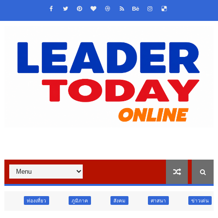
ภูมิภาค
สังคม
ศาสนา
ข่าวเด่น
วืจัย นวัตกรรม