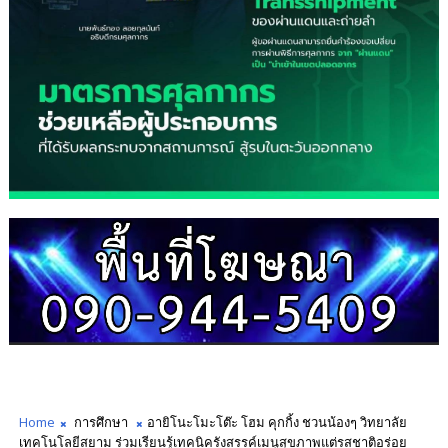
Home
การศึกษา
อายิโนะโมะโต๊ะ โฮม คุกกิ้ง ชวนน้องๆ วิทยาลัย
เทคโนโลยีสยาม ร่วมเรียนรู้เทคนิครังสรรค์เมนูสุขภาพแต่รสชาติอร่อย