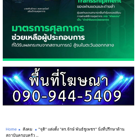
Home
สังคม
"จุติ" แต่งตั้ง "ดร.จักษ์ พันธ์ชูเพชร" นั่งที่ปรึกษาด้าน
สถาบันครอบครัว ...