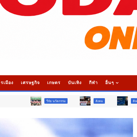
รเมือง
เศรษฐกิจ
เกษตร
บันเทิง
กีฬา
อื่นๆ
วืจัย นวัตกรรม
สังคม
สังคม