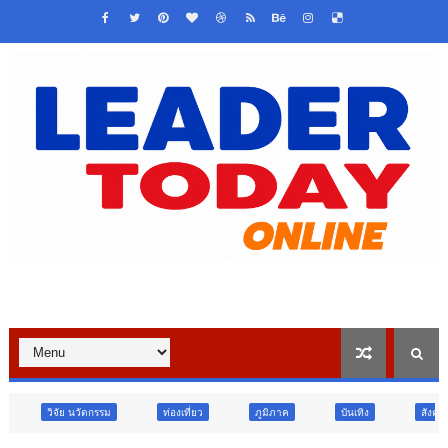
รรม
ท่องเที่ยว
ภูมิภาค
บันเทิง
สังคม
การศึกษา