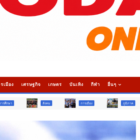
รเมือง
เศรษฐกิจ
เกษตร
บันเทิง
กีฬา
อื่นๆ
สังคม
การเมือง
ภูมิภาค
วิจั