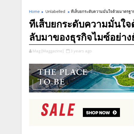
Home
Unlabelled
ทีเส็บยกระดับความมั่นใจด้วยมาตรฐาน 
ทีเส็บยกระดับความมั่นใจ
ลับมาของธุรกิจไมซ์อย่างยั
Mag [Maggazine]
3 years ago