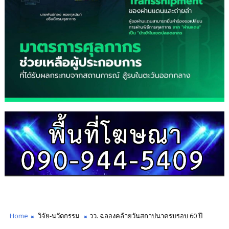
Home
วิจัย-นวัตกรรม
วว. ฉลองคล้ายวันสถาปนาครบรอบ 60 ปี