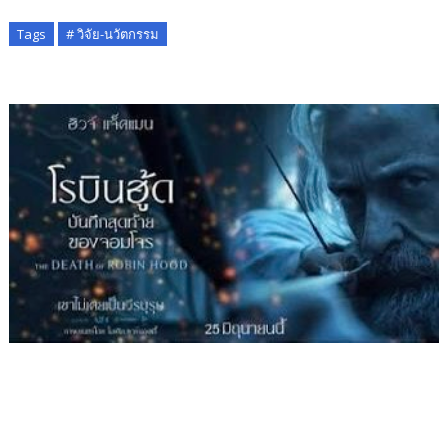
Tags
# วิจัย-นวัตกรรม