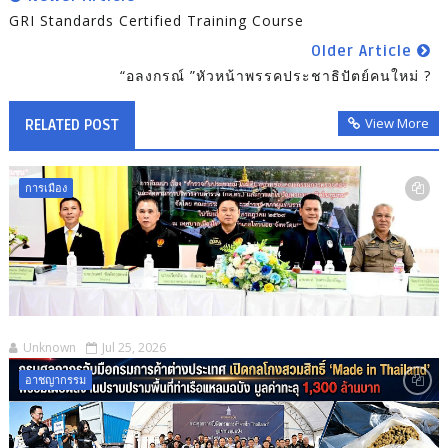
GRI Standards Certified Training Course
Older Article
“อลงกรณ์ ”หัวหน้าพรรคประชาธิปัตย์คนใหม่ ?
View More
RELATED POST
การเมือง
Unknown
Jul 25, 2026
อาชญากรรม