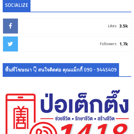
SOCIALIZE
3.5k
Likes
1.7k
Followers
พื้นที่โฆษณา 👇 สนใจติดต่อ คุณแม็กกี้ 090 - 9445409