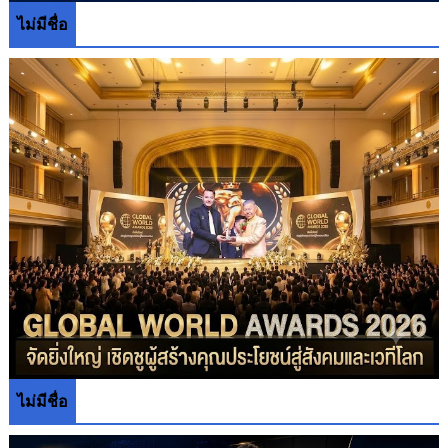
ไม่มีชื่อ
ไม่มีชื่อ