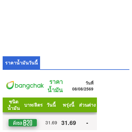
ราคาน้ำมันวันนี้