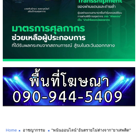
Home
อาชญากรรม
"พนันออนไลน์"อันตรายไม่ต่างจาก"ยาเสพติด"