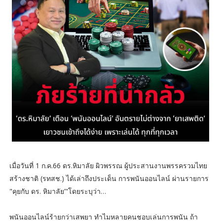
เมื่อวันที่ 1 ก.ค.66 ดร.หิมาลัย ผิวพรรณ ผู้ประสานงานพรรครวมไทย
สร้างชาติ (รทสช.) ได้เล่าถึงประเด็น การพนันออนไลน์ ผ่านรายการ
"คุยกับ ดร. หิมาลัย’"โดยระบุว่า…
พนันออนไลน์ร้ายกว่าเสพยา ทำไมหลายคนชอบเล่นการพนัน ถ้า