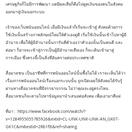
เศรษฐกิจก็ไม่มีการพัฒนา แต่มีผลเสียก็คือไปดูดเงินของคนในสังคม
ออกมาสู่เงินนอกระบบ
เจ้าของเว็บพนันออนไลน์ เมื่อมีเงินแล้วก็เริ่มจะเข้าสู่ สังคมด้วยการ
ใช้เงินนั้นสร้างภาพลักษณ์ใหม่ให้ตัวเองดูดี เริ่มใช้เงินนั้นเข้าไปหาผู้มี
อำนาจ เพื่อให้ผู้มีอำนาจนั้นการันตีตัวเองว่าตัวเองนั้นเป็นคนดี และ
ต่อมา ก็อาจจะเข้าสู่การเป็นผู้มีอำนาจเสียเอง ก็จะเดินเข้ามาสู่
การเมือง ซึ่งตรงนี้เป็นสิ่งที่อันตรายต่อประเทศชาติ
สื่อมวลชน เป็นอาชีพที่การพนันออนไลน์นั้นซื้อไม่ได้ เราจะเห็นได้ว่า
เรื่องการพนันออนไลน์เรื่องนอกระบบนั้น ถูกเปิดเผยให้สังคมได้รับรู้
ผ่านทางสื่อมวลชนที่มีจรรยาบรรณ ไม่ว่าคุณจะอยู่ตรงไหน
สื่อมวลชนก็จะตามไปหาข้อมูลมานำเสนอต่อสังคม เพื่อเอามาตีแผ่
ที่มา : https://www.facebook.com/watch/?
v=1284955055785926&extid=CL-UNK-UNK-UNK-AN_GK0T-
GK1C&mibextid=2Rb1fB&ref=sharing