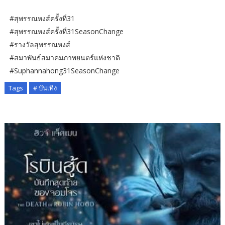
#สุพรรณหงส์ครั้งที่31
#สุพรรณหงส์ครั้งที่31SeasonChange
#รางวัลสุพรรณหงส์
#สมาพันธ์สมาคมภาพยนตร์แห่งชาติ
#Suphannahong31SeasonChange
Tags
# บันเทิง