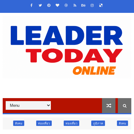
ท่องเที่ยว
ท่องเที่ยว
ภูมิภาค
สังคม
ศาสนา
กา