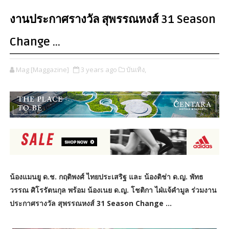
งานประกาศรางวัล สุพรรณหงส์ 31 Season
Change …
Mag [Maggazine]
3 years ago
บันเทิง,
น้องแมนยู ด.ช. กฤติพงศ์ ไทยประเสริฐ และ น้องติช่า ด.ญ. พัทธ
วรรณ ศิโรรัตนกุล พร้อม น้องเนย ด.ญ. โชติกา ไฝ่แจ้คำมูล ร่วมงาน
ประกาศรางวัล สุพรรณหงส์ 31 Season Change …