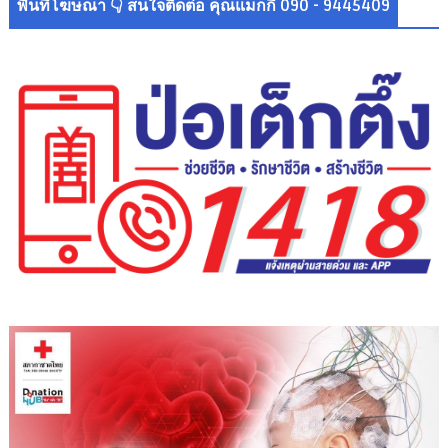
พื้นที่โฆษณา 👇 สนใจติดต่อ คุณแม็กกี้ 090 - 9445409