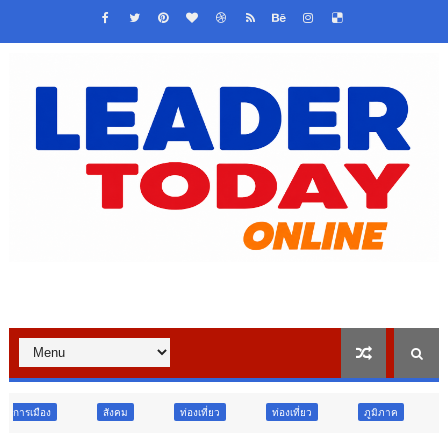
งคม
ท่องเที่ยว
ท่องเที่ยว
ภูมิภาค
สังคม
ศาสนา