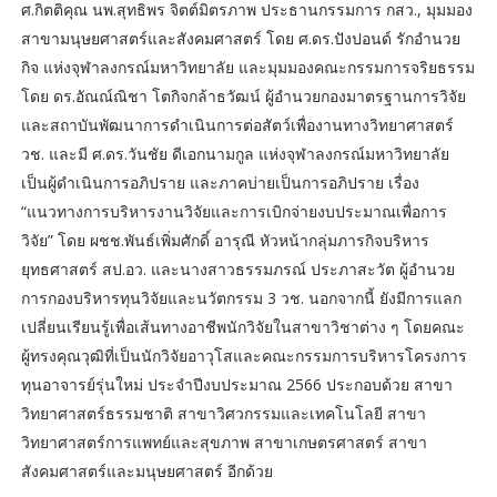
ศ.กิตติคุณ นพ.สุทธิพร จิตต์มิตรภาพ ประธานกรรมการ กสว., มุมมอง
สาขามนุษยศาสตร์และสังคมศาสตร์ โดย ศ.ดร.ปังปอนด์ รักอํานวย
กิจ แห่งจุฬาลงกรณ์มหาวิทยาลัย และมุมมองคณะกรรมการจริยธรรม
โดย ดร.อัณณ์ณิชา โตกิจกล้าธวัฒน์ ผู้อำนวยกองมาตรฐานการวิจัย
และสถาบันพัฒนาการดำเนินการต่อสัตว์เพื่องานทางวิทยาศาสตร์
วช. และมี ศ.ดร.วันชัย ดีเอกนามกูล แห่งจุฬาลงกรณ์มหาวิทยาลัย
เป็นผู้ดำเนินการอภิปราย และภาคบ่ายเป็นการอภิปราย เรื่อง
“แนวทางการบริหารงานวิจัยและการเบิกจ่ายงบประมาณเพื่อการ
วิจัย” โดย ผชช.พันธ์เพิ่มศักดิ์ อารุณี หัวหน้ากลุ่มภารกิจบริหาร
ยุทธศาสตร์ สป.อว. และนางสาวธรรมภรณ์ ประภาสะวัต ผู้อำนวย
การกองบริหารทุนวิจัยและนวัตกรรม 3 วช. นอกจากนี้ ยังมีการแลก
เปลี่ยนเรียนรู้เพื่อเส้นทางอาชีพนักวิจัยในสาขาวิชาต่าง ๆ โดยคณะ
ผู้ทรงคุณวุฒิที่เป็นนักวิจัยอาวุโสและคณะกรรมการบริหารโครงการ
ทุนอาจารย์รุ่นใหม่ ประจำปีงบประมาณ 2566 ประกอบด้วย สาขา
วิทยาศาสตร์ธรรมชาติ สาขาวิศวกรรมและเทคโนโลยี สาขา
วิทยาศาสตร์การแพทย์และสุขภาพ สาขาเกษตรศาสตร์ สาขา
สังคมศาสตร์และมนุษยศาสตร์ อีกด้วย