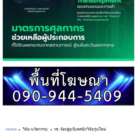
Home
วิจัย-นวัตกรรม
วช. จัดปฐมนิเทศนักวิจัยรุ่นใหม่