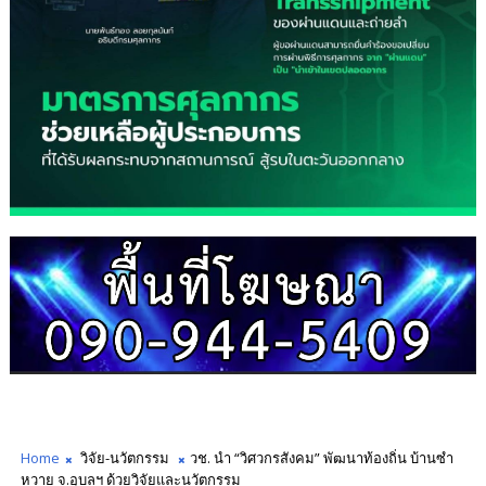
Home
วิจัย-นวัตกรรม
วช. นำ “วิศวกรสังคม” พัฒนาท้องถิ่น บ้านซำ
หวาย จ.อุบลฯ ด้วยวิจัยและนวัตกรรม