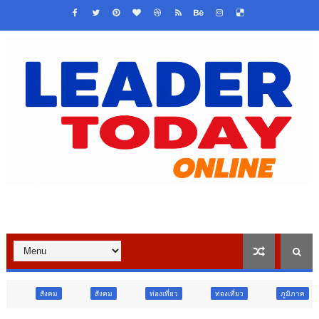
สังคม
ท่องเที่ยว
ท่องเที่ยว
ภูมิภาค
สังคม
ศาส