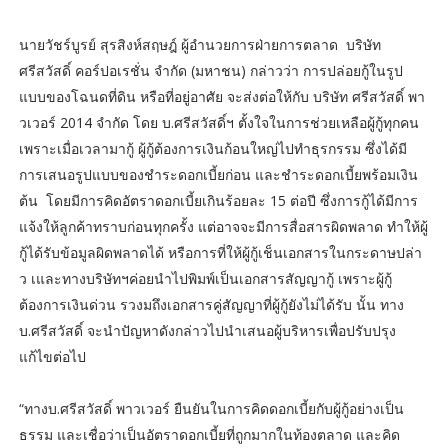
นายวัชร์บูรย์ สุรสิงห์สฤษฎ์ ผู้อำนวยการฝ่ายการตลาด บริษัท
ศรีสวัสดิ์ คอร์ปอเรชั่น จำกัด (มหาชน) กล่าวว่า การปล่อยกู้ในรูป
แบบของโฉนดที่ดิน หรือที่อยู่อาศัย จะส่งต่อให้กับ บริษัท ศรีสวัสดิ์ พา
วเวอร์ 2014 จำกัด โดย บ.ศรีสวัสดิ์ฯ ตั้งใจในการช่วยเหลือผู้กู้ทุกคน
เพราะเมื่อเวลามากู้ ผู้กู้ต้องการเงินก้อนใหญ่ไปทำธุรกรรม ซึ่งได้มี
การเสนอรูปแบบของชำระดอกเบี้ยก่อน และชำระดอกเบี้ยพร้อมเงิน
ต้น โดยมีการคิดอัตราดอกเบี้ยเกินร้อยละ 15 ต่อปี ซึ่งการกู้ได้มีการ
แจ้งให้ลูกค้าทราบก่อนทุกครั้ง แต่อาจจะมีการสื่อสารผิดพลาด ทำให้ผู้
กู้ได้รับข้อมูลผิดพลาดได้ หรือการที่ให้ผู้กู้เช็นเอกสารในกระดาษปล่า
ว เและทางบริษัทฯค่อยนำไปพิมพ์เป็นเอกสารสัญญากู้ เพราะผู้กู้
ต้องการเงินด่วน รวงมถึงเอกสารคู่สัญญาที่ผู้กู้ยังไม่ได้รับ นั้น ทาง
บ.ศรีสวัสดิ์ จะนำปัญหาดังกล่าวไปนำเสนอผู้บริหารเพื่อปรับปรุง
แก้ไขต่อไป
“ทางบ.ศรีสวัสดิ์ พาวเวอร์ ยืนยันในการคิดดอกเบี้ยกับผู้กู้อย่างเป็น
ธรรม และเชื่อว่าเป็นอัตราดอกเบี้ยที่ถูกมากในท้องตลาด และคิด