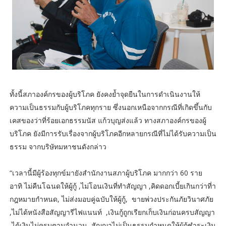
ทั้งนี้สภาองค์กรของผู้บริโภค ยังคงย้ำจุดยืนในการดำเนินงานให้
ความเป็นธรรมกับผู้บริโภคทุกราย ซึ่งนอกเหนือจากกรณีที่เกิดขึ้นกับ
เคสของว่าที่ร้อยเอกธรรมนัส แก้วบุญส่งแล้ว ทางสภาองค์กรของผู้
บริโภค ยังมีการรับเรื่องจากผู้บริโภคอีกหลายกรณีที่ไม่ได้รับความเป็น
ธรรม จากบริษัทมหาชนดังกล่าว
“เวลานี้มีผู้ร้องทุกข์มายังสำนักงานสภาผู้บริโภค มากกว่า 60 ราย
อาทิ ไม่คืนโฉนดให้ผู้กู้ ,ไม่โอนเงินที่ทำสัญญา ,คิดดอกเบี้ยเกินกว่าที่า
กฎหมายกำหนด, ไม่ส่งมอบคู่ฉบับให้ผู้กู้, ขายพ่วงประกันภัยวินาศภัย
,ไม่ได้หนังสือสัญญารีไฟแนนท์ ,เงินกู้ถูกเรียกเก็บเงินก่อนครบสัญญา
,ได้เงินไม่ครบตามจำนวน ,สัญญาไม่เป็นธรรมกำหนดให้ผู้กู้ชำระเงิน