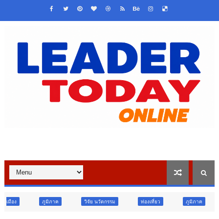
ิภาค
วิจัย นวัตกรรม
ท่องเที่ยว
ภูมิภาค
บันเทิง
ส