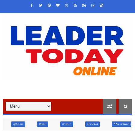
สังคม
ศาสนา
ข่าวเด่น
วืจัย นวัตกรรม
สังคม