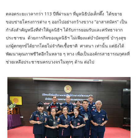
ตลอดระยะเวลากว่า 113 ปีที่ผ่านมา ที่มูลนิธิป่อเต็กตึ๊ง ได้ขยาย
ขอบข่ายโครงการต่าง ๆ ออกไปอย่างกว้างขวาง “อาสาสมัคร” เป็น
กำลังสำคัญหนึ่งที่ทำให้มูลนิธิฯ ได้รับการยอมรับและศรัทธาจาก
ประชาชน ด้วยภารกิจของมูลนิธิฯ ไม่เพียงแต่บำบัดทุกข์ บำรุงสุข
แก่ผู้ตกทุกข์ได้ยากโดยไม่จำกัดเชื้อชาติ ศาสนา เท่านั้น แต่ยังได้
พัฒนาคุณภาพชีวิตอีกในหลาย ๆ ทาง เพื่อเป็นองค์กรสาธารณกุศลที่
ช่วยเหลือประชาชนครบวงจรในทุกๆ ด้าน ต่อไป