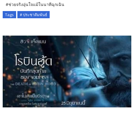
#ช่วยจริงอุ่นใจแม้ในนาทีฉุกเฉิน
Tags
# ประชาสัมพันธ์