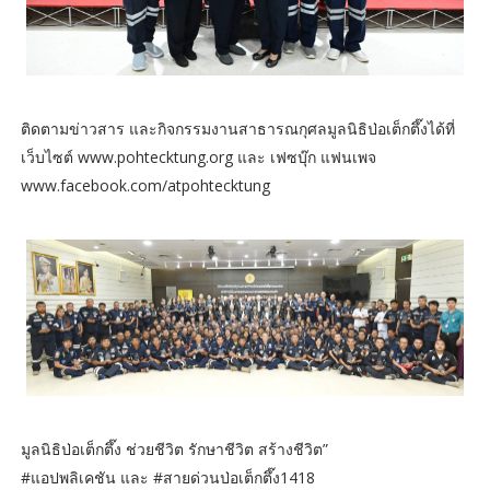
ติดตามข่าวสาร และกิจกรรมงานสาธารณกุศลมูลนิธิป่อเต็กตึ๊งได้ที่
เว็บไซต์ www.pohtecktung.org และ เฟซบุ๊ก แฟนเพจ
www.facebook.com/atpohtecktung
มูลนิธิป่อเต็กตึ๊ง ช่วยชีวิต รักษาชีวิต สร้างชีวิต”
#แอปพลิเคชัน และ #สายด่วนป่อเต็กตึ๊ง1418