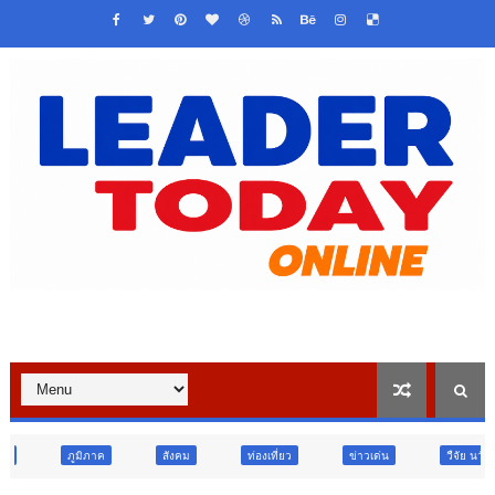
สังคม
ท่องเที่ยว
ข่าวเด่น
วืจัย นวัตกรรม
สังคม