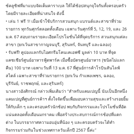
ซ์คลูซิฟที่มาแบบจัดเต็มคาราเบล ให้ได้ช้อปสนุกจุใจกันทั้งครอบครัว
โดยมีรายละเอียดที่น่าสนใจ ดังนี้
• เล่น 1 ฟรี 1! เมื่อเข้าใช้บริการสวนสนุก แบรนด์และสาขาที่ร่วม
รายการ ทุกวันศุกร์ตลอดทั้งเดือน เฉพาะวันศุกร์ที่ 5, 12, 19, และ 26
ม.ค. 67 สอบถามรายละเอียดโปรโมชั่นได้ที่จุดบริการ สวนสนุกแต่ละ
สาขา (ยกเว้นสาขากาญจนบุรี, สุรินทร์, จันทบุรี และฉลอง)
• รับฟรี! คูปองแลกรับไอศกรีมโคนเคเอฟซี มูลค่า 10 บาท ที่จุด
แคชเชียร์ศูนย์อาหารฟู้ดพาร์ค เมื่อซื้อบัตรศูนย์อาหาร (ชนิดไม่แลก
คืน) 100 บาท เฉพาะวันที่ 13 ม.ค. 67 ที่ศูนย์การค้าโรบินสันไลฟ์
สไตล์ เฉพาะสาขาที่ร่วมรายการ (ยกเว้น กำแพงเพชร, ฉลอง,
บุรีรัมย์, ราชพฤกษ์, และสุรินทร์)
นางสาวอังศิกรณ์ กล่าวเพิ่มเติมว่า “สำหรับแคมเปญนี้ นับเป็นอีกหนึ่ง
แคมเปญที่ศูนย์การค้าฯ ตั้งใจจัดขึ้นเพื่อมอบความสุขและสร้างรอยยิ้ม
ให้กับเด็ก ๆ และครอบครัวนักช้อป พบกับกิจกรรมและโปรโมชั่นที่อัด
แน่นตลอดทั้งเดือนมกราคม เพื่อสร้างประสบการณ์การช้อปที่แตก
ต่าง ในบรรยากาศความอบอุ่นที่น้อง ๆ และครอบครัวจะได้ทำ
กิจกรรมร่วมกันในช่วงเทศกาลวันเด็กปี 2567 นี้ค่ะ”