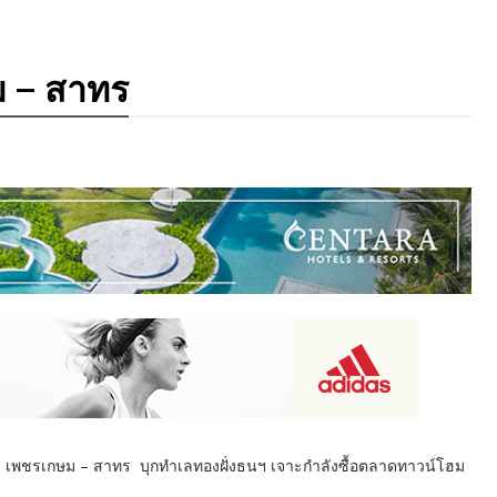
 – สาทร
N เพชรเกษม – สาทร บุกทำเลทองฝั่งธนฯ เจาะกำลังซื้อตลาดทาวน์โฮม