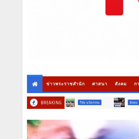
ข่าวพระราชสำนัก
ศาสนา
สังคม
กา
BREAKING
วืจัย นวัตกรรม
สังคม
สั