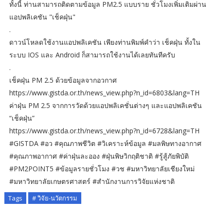
ทั้งนี้ ท่านสามารถติดตามข้อมูล PM2.5 แบบราย ชั่วโมงเพิ่มเติมผ่าน
แอปพลิเคชัน "เช็คฝุ่น"
.
ดาวน์โหลดใช้งานแอปพลิเคชัน เพียงท่านพิมพ์คำว่า เช็คฝุ่น ทั้งใน
ระบบ IOS และ Android ก็สามารถใช้งานได้เลยทันทีครับ
.
เช็คฝุ่น PM 2.5 ด้วยข้อมูลจากอวกาศ
https://www.gistda.or.th/news_view.php?n_id=6803&lang=TH
ค่าฝุ่น PM 2.5 จากการวัดด้วยแอปพลิเคชั่นต่างๆ และแอปพลิเคชัน
“เช็คฝุ่น”
https://www.gistda.or.th/news_view.php?n_id=6728&lang=TH
#GISTDA #อว #คุณภาพชีวิต #วิเคราะห์ข้อมูล #มลพิษทางอากาศ
#คุณภาพอากาศ #ค่าฝุ่นละออง #ฝุ่นพิษวิกฤติชาติ #รู้สู้ภัยพิบัติ
#PM2POINT5 #ข้อมูลรายชั่วโมง #วช #มหาวิทยาลัยเชียงใหม่
#มหาวิทยาลัยเกษตรศาสตร์ #สำนักงานการวิจัยแห่งชาติ
Tags
# วิจัย-นวัตกรรม