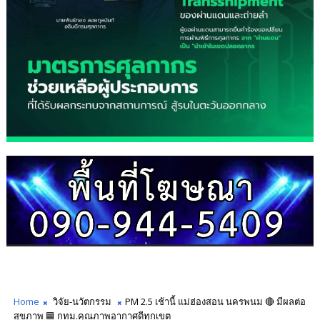
Home
วิจัย-นวัตกรรม
PM 2.5 เช้านี้ แม่ฮ่องสอน นครพนม 🔴 มีผลต่อ
สุขภาพ 🟦 กทม.คุณภาพอากาศดีทุกเขต