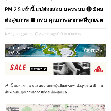
PM 2.5 เช้านี้ แม่ฮ่องสอน นครพนม 🔴 มีผล
ต่อสุขภาพ 🟦 กทม.คุณภาพอากาศดีทุกเขต
Mag [Maggazine]
2 years ago
วิจัย-นวัตกรรม,
เช้านี้ แม่ฮ่องสอน นครพนม พบค่าฝุ่นมีผลกระทบต่อสุขภาพ 🔴ส่วน
พื้นที่ กทม. คุณภาพอากาศดีต่อเนื่องทุกเขต