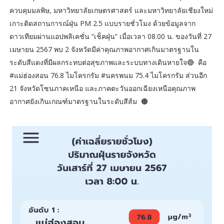
ควบคุมมลพิษ, มหาวิทยาลัยเกษตรศาสตร์ และมหาวิทยาลัยเชียงใหม่
เกาะติดสถานการณ์ฝุ่น PM 2.5 แบบรายชั่วโมง ด้วยข้อมูลจาก
ดาวเทียมผ่านแอปพลิเคชั่น “เช็คฝุ่น” เมื่อเวลา 08.00 น. ของวันที่ 27
เมษายน 2567 พบ 2 จังหวัดมีค่าคุณภาพอากาศเกินมาตรฐานใน
ระดับสีแดงที่มีผลกระทบต่อสุขภาพและระบบทางเดินหายใจ🔴 คือ
#แม่ฮ่องสอน 76.8 ไมโครกรัม #นครพนม 75.4 ไมโครกรัม ส่วนอีก
21 จังหวัดโซนภาคเหนือ และภาคตะวันออกเฉียงเหนือคุณภาพ
อากาศยังเกินเกณฑ์มาตรฐานในระดับสีส้ม 🟠