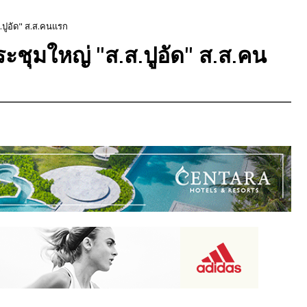
.ปูอัด" ส.ส.คนแรก
ะชุมใหญ่ "ส.ส.ปูอัด" ส.ส.คน