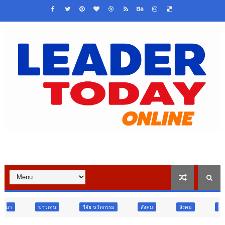
วืจัย นวัตกรรม
สังคม
สังคม
ท่องเที่ยว
ท่องเที่ยว