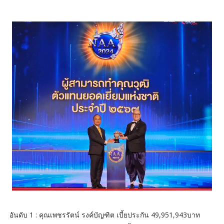
อันดับ 1 : คุณเพชรรัตน์ รงค์บัญฑิต เบี้ยประกัน 49,951,943บาท