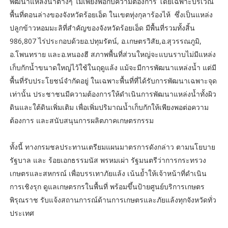
พัฒนาแหล่งน้ำต่างๆ ไม่เพียงพอกับความต้องการ โดยเฉพาะบริเวณ
พื้นที่ตอนล่างของจังหวัดร้อยเอ็ด ในเขตทุ่งกุลาร้องไห้ ซึ่งเป็นแหล่ง
ปลูกข้าวหอมมะลิที่สำคัญของจังหวัดร้อยเอ็ด มีพื้นที่รวมทั้งสิ้น
986,807 ไร่ประกอบด้วยอ.ปทุมรัตน์, อ.เกษตรวิสัย,อ.สุวรรณภูมิ,
อ.โพนทราย และอ.หนองฮี สภาพพื้นที่ส่วนใหญ่จะแบนราบไม่มีแหล่ง
เก็บกักน้ำขนาดใหญ่ไว้ใช้ในฤดูแล้ง แม้จะมีการพัฒนาแหล่งน้ำ แต่มี
พื้นที่รับประโยชน์จำกัดอยู่ ในเฉพาะพื้นที่ที่ได้รับการพัฒนาเฉพาะจุด
เท่านั้น ประชาชนมีความต้องการให้ดำเนินการพัฒนาแหล่งน้ำทั้งผิว
ดินและใต้ดินเพิ่มเติม เพื่อเพิ่มปริมาณน้ำเก็บกักให้เพียงพอต่อความ
ต้องการ และสนับสนุนการผลิตภาคเกษตรกรรม
ทั้งนี้ ทางกรมชลประทานเตรียมแผนมาตรการดังกล่าว ตามนโยบาย
รัฐบาล และ ร้อยเอกธรรมนัส พรหมเผ่า รัฐมนตรีว่าการกระทรวง
เกษตรและสหกรณ์ เพื่อบรรเทาภัยแล้ง เน้นย้ำให้เจ้าหน้าที่ดำเนิน
การเชิงรุก ดูแลเกษตรกรในพื้นที่ พร้อมขึ้นป้ายศูนย์บริการเกษตร
พิรุณราช รับแจ้งสถานการณ์ด้านการเกษตรและภัยแล้งทุกจังหวัดทั่ว
ประเทศ