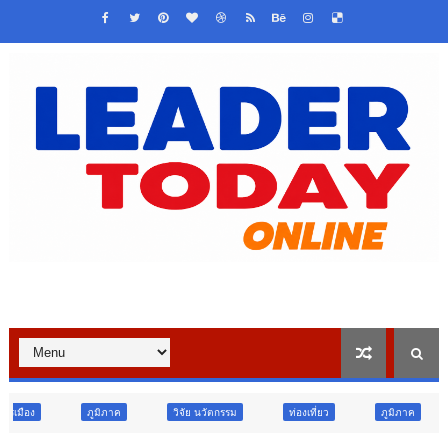
าค
วิจัย นวัตกรรม
ท่องเที่ยว
ภูมิภาค
สังคม
ศา