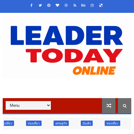
เที่ยว
เศรษฐกิจ
บันเทิง
ท่องเที่ยว
ข่าวเด่น
วืจั