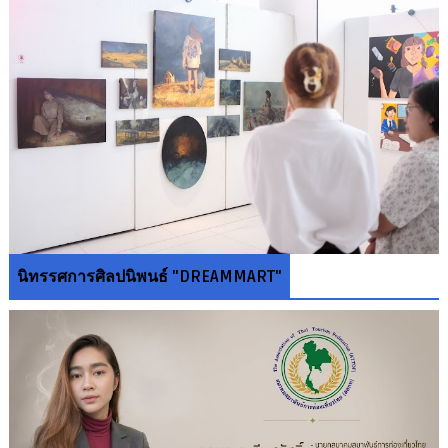
นิทรรศการศิลปนิพนธ์ "DREAMMART"