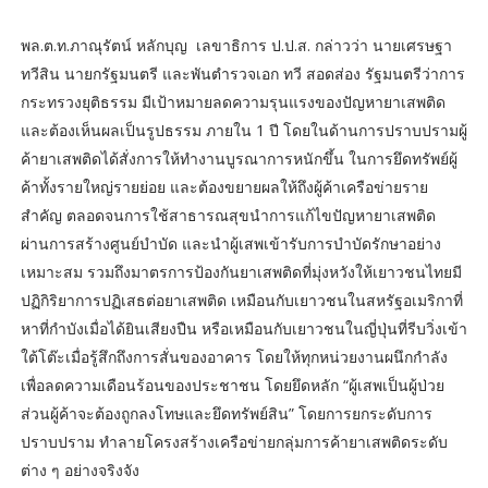
พล.ต.ท.ภาณุรัตน์ หลักบุญ เลขาธิการ ป.ป.ส. กล่าวว่า นายเศรษฐา
ทวีสิน นายกรัฐมนตรี และพันตำรวจเอก ทวี สอดส่อง รัฐมนตรีว่าการ
กระทรวงยุติธรรม มีเป้าหมายลดความรุนแรงของปัญหายาเสพติด
และต้องเห็นผลเป็นรูปธรรม ภายใน 1 ปี โดยในด้านการปราบปรามผู้
ค้ายาเสพติดได้สั่งการให้ทำงานบูรณาการหนักขึ้น ในการยึดทรัพย์ผู้
ค้าทั้งรายใหญ่รายย่อย และต้องขยายผลให้ถึงผู้ค้าเครือข่ายราย
สำคัญ ตลอดจนการใช้สาธารณสุขนำการแก้ไขปัญหายาเสพติด
ผ่านการสร้างศูนย์บำบัด และนำผู้เสพเข้ารับการบำบัดรักษาอย่าง
เหมาะสม รวมถึงมาตรการป้องกันยาเสพติดที่มุ่งหวังให้เยาวชนไทยมี
ปฏิกิริยาการปฏิเสธต่อยาเสพติด เหมือนกับเยาวชนในสหรัฐอเมริกาที่
หาที่กำบังเมื่อได้ยินเสียงปืน หรือเหมือนกับเยาวชนในญี่ปุ่นที่รีบวิ่งเข้า
ใต้โต๊ะเมื่อรู้สึกถึงการสั่นของอาคาร โดยให้ทุกหน่วยงานผนึกกำลัง
เพื่อลดความเดือนร้อนของประชาชน โดยยึดหลัก “ผู้เสพเป็นผู้ป่วย
ส่วนผู้ค้าจะต้องถูกลงโทษและยึดทรัพย์สิน” โดยการยกระดับการ
ปราบปราม ทำลายโครงสร้างเครือข่ายกลุ่มการค้ายาเสพติดระดับ
ต่าง ๆ อย่างจริงจัง