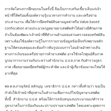
การจัดโครงการฝึกอบรมในครั้งนี้ ถือเป็นการเสริมเขี้ยวเล็บแก่เจ้า
หน้าที่ให้พร้อมทั้งองค์ความรู้แนวทางการทำงาน และเครือข่าย
ประสานงาน เพื่อให้การยึดทรัพย์สินตามมูลค่าหรือ Value-based
confiscation ตามประมวลกฎหมายยาเสพติดทำได้อย่างมีศักยภาพ
จำเป็นต้องพัฒนาเจ้าหน้าที่ที่ทำงานด้านสอบสวนตรวจสอบทรัพย์สิน
เพราะต้องใช้องค์ความรู้ในการรวบรวมข้อมูลข้อเท็จจริงพยานหลัก
ฐานให้ครอบคลุมและต้องก้าวทันรูปแบบการโอนย้ายอำพรางเส้น
ทางการเงินของเครือข่ายการค้ายาเสพติด อาจใช้กลไกศูนย์สืบภาค
บูรณาการงานร่วมกันระหว่างสำนักงาน ป.ป.ส.ภาค กับตำรวจภูธร
ภาค เพื่อขยายผลยึดทรัพย์ผู้กระทำผิด และนำผู้เกี่ยวข้องมาลงโทษให้
มากที่สุด
พล.ต.ท.ภาณุรัตน์ หลักบุญ เลขาธิการ ป.ป.ส. กล่าวทิ้งท้ายว่า ขอเป็น
กำลังให้เจ้าหน้าที่ทุกท่านในทำงานเพื่อการแก้ไขปัญหายาเสพติด
ทั้งนี้ สำนักงาน ป.ป.ส. พร้อมให้การสนับสนุนงบประมาณแก่ตำรวจ
ภูธรภาคในการป้องกันและปราบปรามยาเสพติด โดยเฉพาะยุทธการ