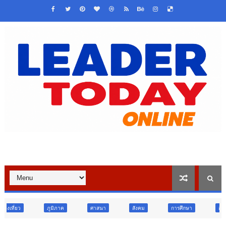
าค
ศาสนา
สังคม
การศึกษา
สังคม
การเมือง