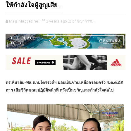
ให้กำลังใจผู้สูญเสีย...
Mag [Maggazine]
2 years ago
อาชญากรรม,
ดร.หิมาลัย-พล.ต.ท.ไตรรงค์ฯ มอบเงินช่วยเหลือครอบครัว ร.ต.ต.อัส
ดาฯ เสียชีวิตขณะปฏิบัติหน้าที่ หวังเป็นขวัญและกำลังใจต่อไป