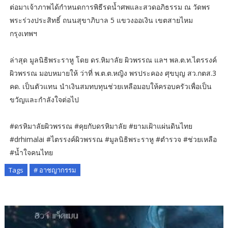
ต่อมาเจ้าภาพได้กำหนดการพิธีรดน้ำศพและสวดอภิธรรม ณ วัดพร
พระร่วงประสิทธิ์ ถนนสุขาภิบาล 5 แขวงออเงิน เขตสายไหม
กรุงเทพฯ
ล่าสุด มูลนิธิพระราหู โดย ดร.หิมาลัย ผิวพรรณ แลฯ พล.ต.ท.ไตรรงค์
ผิวพรรณ มอบหมายให้ ว่าที่ พ.ต.ต.หญิง พรประคอง ศุขบุญ สว.กตส.3
คด. เป็นตัวแทน นำเงินสมทบทุนช่วยเหลือมอบให้ครอบครัวเพื่อเป็น
ขวัญและกำลังใจต่อไป
#ดรหิมาลัยผิวพรรณ #คุยกับดรหิมาลัย #ยามเฝ้าแผ่นดินไทย
#drhimalai #ไตรรงค์ผิวพรรณ #มูลนิธิพระราหู #ตำรวจ #ช่วยเหลือ
#น้ำใจคนไทย
Tags
# อาชญากรรม