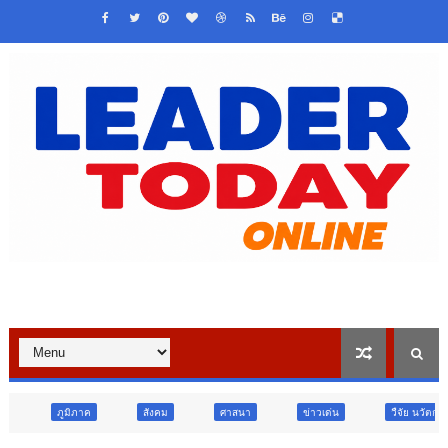
สังคม
ศาสนา
ข่าวเด่น
วืจัย นวัตกรรม
สังคม