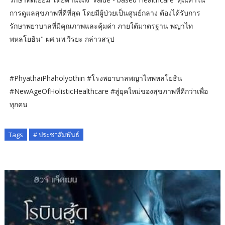
การดูแลสุขภาพที่ดีที่สุด โดยมีผู้ป่วยเป็นศูนย์กลาง ต้องได้รับการ
รักษาพยาบาลที่มีคุณภาพและคุ้มค่า ภายใต้มาตรฐาน พญาไท
พหลโยธิน" ผศ.นพ.วีรยะ กล่าวสรุป
#PhyathaiPhaholyothin #โรงพยาบาลพญาไทพหลโยธิน
#NewAgeOfHolisticHealthcare #สู่ยุคใหม่ของสุขภาพที่ดีกว่าเพื่อ
ทุกคน
Tags
# ประชาสัมพันธ์