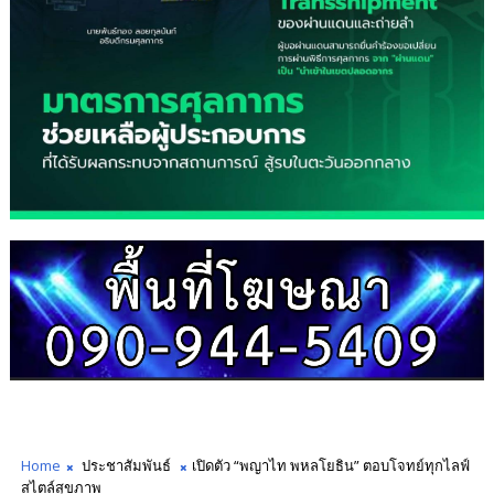
Home
ประชาสัมพันธ์
เปิดตัว “พญาไท พหลโยธิน” ตอบโจทย์ทุกไลฟ์
สไตล์สุขภาพ