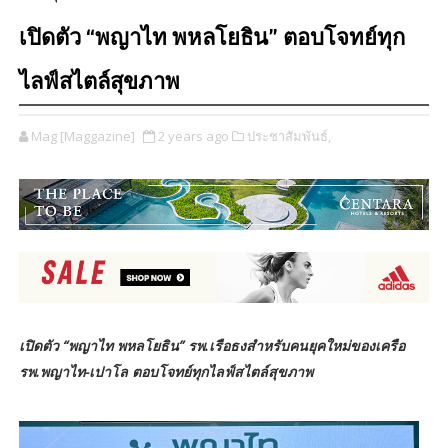
เปิดตัว “พญาไท พหลโยธิน” ตอบโจทย์ทุก
ไลฟ์สไตล์สุขภาพ
Mag [Maggazine]
2 years ago
ประชาสัมพันธ์,
เปิดตัว “พญาไท พหลโยธิน” รพ.เรือธงสำหรับคนยุคใหม่ของเครือ
รพ.พญาไท-เปาโล ตอบโจทย์ทุกไลฟ์สไตล์สุขภาพ