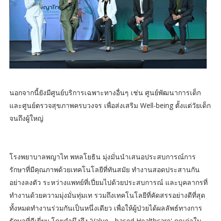
นอกจากนี้ยังมีศูนย์บริการเฉพาะทางอื่นๆ เช่น ศูนย์พัฒนาการเด็ก
และศูนย์ตรวจสุขภาพครบวงจร เพื่อส่งเสริม Well-being ตั้งแต่วัยเด็ก
จนถึงผู้ใหญ่
โรงพยาบาลพญาไท พหลโยธิน มุ่งมั่นนำเสนอประสบการณ์การ
รักษาที่มีคุณภาพด้วยเทคโนโลยีที่ทันสมัย ทำงานสอดประสานกัน
อย่างลงตัว ระหว่างแพทย์ที่เปี่ยมไปด้วยประสบการณ์ และบุคลากรที่
ทำงานด้วยความมุ่งมั่นทุ่มเท รวมถึงเทคโนโลยีที่คัดสรรอย่างดีที่สุด
ทั้งหมดทำงานร่วมกันเป็นหนึ่งเดียว เพื่อให้ผู้ป่วยได้ผลลัพธ์ทางการ
รักษาที่ดีเยี่ยม โดยคำนึงถึง 'Value - based Healthcare' คุณค่าใน