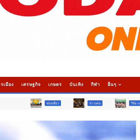
รเมือง
เศรษฐกิจ
เกษตร
บันเทิง
กีฬา
อื่นๆ
ท่องเที่ยว
ข่าวเด่น
วืจัย นวัตกรรม