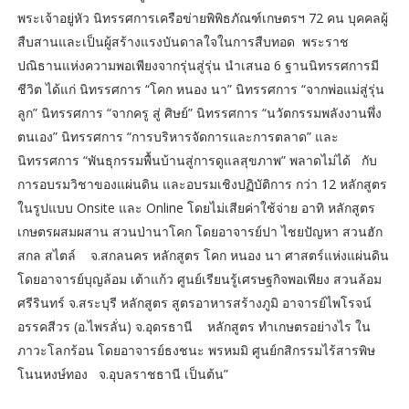
พระเจ้าอยู่หัว นิทรรศการเครือข่ายพิพิธภัณฑ์เกษตรฯ 72 คน บุคคลผู้
สืบสานและเป็นผู้สร้างแรงบันดาลใจในการสืบทอด พระราช
ปณิธานแห่งความพอเพียงจากรุ่นสู่รุ่น นำเสนอ 6 ฐานนิทรรศการมี
ชีวิต ได้แก่ นิทรรศการ “โคก หนอง นา” นิทรรศการ “จากพ่อแม่สู่รุ่น
ลูก” นิทรรศการ “จากครู สู่ ศิษย์” นิทรรศการ “นวัตกรรมพลังงานพึ่ง
ตนเอง” นิทรรศการ “การบริหารจัดการและการตลาด” และ
นิทรรศการ “พันธุกรรมพื้นบ้านสู่การดูแลสุขภาพ” พลาดไม่ได้ กับ
การอบรมวิชาของแผ่นดิน และอบรมเชิงปฏิบัติการ กว่า 12 หลักสูตร
ในรูปแบบ Onsite และ Online โดยไม่เสียค่าใช้จ่าย อาทิ หลักสูตร
เกษตรผสมผสาน สวนป่านาโคก โดยอาจารย์ปา ไชยปัญหา สวนฮัก
สกล สไตล์ จ.สกลนคร หลักสูตร โคก หนอง นา ศาสตร์แห่งแผ่นดิน
โดยอาจารย์บุญล้อม เต้าแก้ว ศูนย์เรียนรู้เศรษฐกิจพอเพียง สวนล้อม
ศรีรินทร์ จ.สระบุรี หลักสูตร สูตรอาหารสร้างภูมิ อาจารย์ไพโรจน์
อรรคสีวร (อ.ไพรลั่น) จ.อุดรธานี หลักสูตร ทำเกษตรอย่างไร ใน
ภาวะโลกร้อน โดยอาจารย์ธงชนะ พรหมมิ ศูนย์กสิกรรมไร้สารพิษ
โนนหงษ์ทอง จ.อุบลราชธานี เป็นต้น”