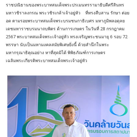
ราชปณิธานของพระบาทสมเด็จพระปรเมนทรรามาธิบดีศรีสินทร
มหาวชิราลงกรณ พระวชิรเกล้าเจ้าอยู่หัว ที่ทรงสืบสาน รักษา ต่อย
อด ตามรอยพระบาทสมเด็จพระบรมชนกาธิเบศร มหาภูมิพลอดุลย
เดชมหาราชบรมนาถบพิตร ด้านการเกษตร ในวันที่ 28 กรกฎาคม
2567 พระบาทสมเด็จพระเจ้าอยู่หัว ทรงเจริญพระชนมายุ 6 รอบ 72
พรรษา นับเป็นมหามงคลสมัยพิเศษยิ่งนี้ ด้วยสำนึกในพระ
มหากรุณาธิคุณอย่าง หาที่สุดมิได้ พิพิธภัณฑ์การเกษตร
เฉลิมพระเกียรติพระบาทสมเด็จพระเจ้าอยู่หัว