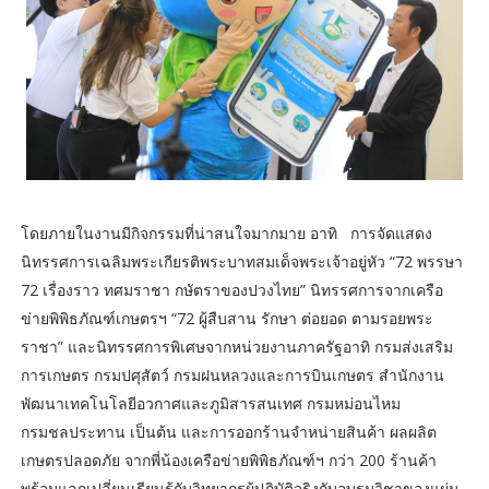
โดยภายในงานมีกิจกรรมที่น่าสนใจมากมาย​ อาทิ​ การจัดแสดง
นิทรรศการเฉลิมพระเกียรติพระบาทสมเด็จพระเจ้าอยู่หัว “72 พรรษา
72 เรื่องราว ทศมราชา กษัตราของปวงไทย” นิทรรศการจากเครือ
ข่ายพิพิธภัณฑ์เกษตรฯ “72 ผู้สืบสาน รักษา ต่อยอด ตามรอยพระ
ราชา” และนิทรรศการพิเศษจากหน่วยงานภาครัฐอาทิ กรมส่งเสริม
การเกษตร กรมปศุสัตว์ กรมฝนหลวงและการบินเกษตร สำนักงาน
พัฒนาเทคโนโลยีอวกาศและภูมิสารสนเทศ กรมหม่อนไหม
กรมชลประทาน เป็นต้น และการออกร้านจำหน่ายสินค้า ผลผลิต
เกษตรปลอดภัย จากพี่น้องเครือข่ายพิพิธภัณฑ์ฯ กว่า 200 ร้านค้า
พร้อมแลกเปลี่ยนเรียนรู้กับวิทยากรผู้ปฏิบัติจริงกับอบรมวิชาของแผ่น