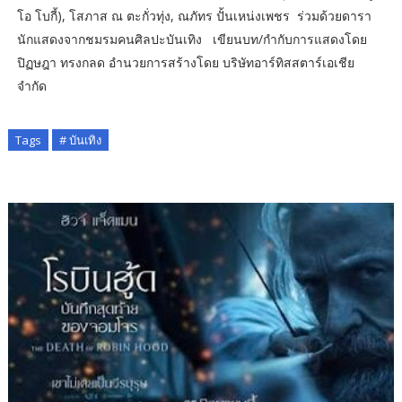
โอ โบกี้), โสภาส ณ ตะกั่วทุ่ง, ณภัทร ปั้นเหน่งเพชร ร่วมด้วยดารา
นักแสดงจากชมรมคนศิลปะบันเทิง เขียนบท/กำกับการแสดงโดย
ปิฏษฎา ทรงกลด อำนวยการสร้างโดย บริษัทอาร์ทิสสตาร์เอเชีย
จำกัด
Tags
# บันเทิง