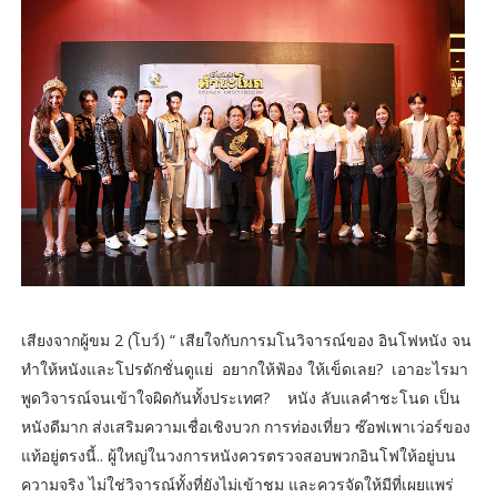
เสียงจากผู้ขม 2 (โบว์) “ เสียใจกับการมโนวิจารณ์ของ อินโฟหนัง จน
ทำให้หนังและโปรดักชั่นดูแย่ อยากให้ฟ้อง ให้เข็ดเลย? เอาอะไรมา
พูดวิจารณ์จนเข้าใจผิดกันทั้งประเทศ? หนัง ลับแลคำชะโนด เป็น
หนังดีมาก ส่งเสริมความเชื่อเชิงบวก การท่องเที่ยว ซ๊อฟเพาเว่อร์ของ
แท้อยู่ตรงนี้.. ผู้ใหญ่ในวงการหนังควรตรวจสอบพวกอินโฟให้อยู่บน
ความจริง ไม่ใช่วิจารณ์ทั้งที่ยังไม่เข้าชม และควรจัดให้มีที่เผยแพร่