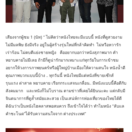
เสียงจากผู้ชม 1 (นัท) “ ไม่คิดว่าหนังไทยจะมีแบบนี้ หนังที่ดูสวยงาม
ไม่มีมลพิษ ยังมีจริง อยู่ในผู้สร้างรุ่นใหม่ที่กล้าคิดทำ ไม่หวือหวารัก
เร่าร้อน ไม่ตบตีแย่งชายหญิง คืออยากบอกว่าหนังสุภาพมาก คำ
หยาบคายไม่มีเลย ถ้ามีก็ดูน่ารักมากเหมาะแก่ทุกวัยในการเข้าชม
อยากให้วงการภาพยนตร์หรือผู้ใหญ่บ้านเมืองให้ความสนใจ หนังน้ำดี
คุณภาพบวกแบบนี้บ้าง .. ทุกวันนี้ หนังไทยมีแต่หนังที่ขายเซ๊กส์
รุนแรง ด่าสาด หยาบคาย เรียกกระแสจนเกลื่อน.. มีหนังแบบนี้คือดีกับ
สังคมมาก และหนังก็ไม่โบราณ ตามข่าวที่เคยได้ยินนะคะ แต่กลับมี
จินตนาการที่ดูล้ำสมัยและสวย เป็นเสน่ห์การท่องเที่ยวของไทยได้ดี
ดิฉันว่าเป็นหนังไฮคลาสพอสมควร ถึงเข้าใจได้ว่า ทำไมหนัง “ลับแล
คำชะโนด”ได้รับความสนใจจาก ต่างประเทศ”