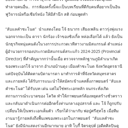
ทำลายคนอื่น.. การฟ้องครั้งนี้จะเป็นบทเรียนที่ดีกับคนที่อยากเป็นอิน
ฟูวิจารณ์หรือเชียร์หนัง ให้มีสำนึก สติ ก่อนพูดทำ
“ลับแลคำชะโนด” นำแสดงโดย โจ้ ธนากร เสียงเพลิน ดาวรุ่งพุ่งแรง
นอกจากจะเป็น ดารา นักร้อง เจ้าของซิงเกิ้ล หล่อเลือกได้ แล้ว ยังเป็น
นักธุรกิจหนุ่มคนดังในวงการประกวดเวทีสาวงามมิสแกรนด์ ตำแหน่ง
ผู้อำนวยการกองประกวดมิสแกรนด์สระแก้ว 2024-2025 (Provincial
Director) ที่สำคัญมากกว่านั้นเมื่อ ตรวจจากหลักฐานภูมิลำเนาเกิด
ของพระเอกโจ้ มาจาก อำเภอบ้านดุง เมืองคำชะโนด จังหวัดอุดรธานี
แต่ปัจจุบันได้ติดตามบิดามารดา มาทำการค้าที่จังหวัดสมุทรสาคร
และภายหลัง ได้รับการแนะนำให้สมัครเข้าแคสติ้งภาพยนตร์ “ลับแล
คำชะโนด” ได้รับบท เด่น แต่ไม่ใช่พระเอกหลัก จนกระทั่งเกิด
สถานการณ์ระบาดของ โควิด ทำให้ภาพยนตร์ต้องหยุดสร้างชั่วคราว
และกลับมาดำเนินการต่ออีกครั้งท่านกลางอุปสรรค์ และ โจ้ ก็ถูกปรับ
เปลี่ยนให้เป็นพระเอกเต็มตัว เรียกได้ว่ามากับ พ่อปู่ศรีสุทโธ เมื่อทีม
งานมารู้ภายหลังถึงพื้นเพของพระเอกในภาพยนตร์ “ลับแลคำชะ
โนด” ยังมีนักแสดงร่วมอีกมากมาย อาทิ โบกี้ จิตรคุปต์ (อดีตศิลปินดู