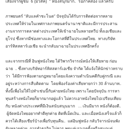
เสียงจากผู้ชม 6 (มิวสิค) “ หนังสนุกมาก.. รอภาคสอง แล้วครับ
ภาพยนตร์ “ลับแลคำชะโนด” ปัจจุบันได้รับการติดต่อจากหลาย
ประเทศให้ร่วมในเทศกาลภาพยนตร์นานาชาติและมีการประสาน
งานจากการตลาดต่างประเทศให้เข้าฉายในหลายทวีป ทั้งเอเชียและ
ยุโรป ซึ่งหากมีช่องทางและโอกาสที่ดีในประเทศไทย. ทางบริษัท
อาร์ทิสสตาร์เอเชีย จะนำกลับมาฉายในประเทศอีกครั้ง
และจากกรณีที่ อินฟูหนังไทย ได้วิพากวิจารณ์หนังให้เสียหาย ก่อน
ฉาย .. ซึ่งทางบริษัทอาร์ทิสสตาร์เอเชีย จำกัด ได้แจ้งให้นักข่าวทราบ
ว่า ได้มีการฟ้องตามกฎหมายโดยแจ้งความดำเนินคดีกับคู่กรณี และ
อยู่ระหว่างการสืบติดตาม โดยฟ้องร้องค่าเสียหายกว่า 30 ล้านบาท..
ทั้งนี้เพื่อไม่ให้ไปทำเช่นนี้กับค่ายหนังไทย เพราะโดยปัจจุบัน การหา
ทุนสร้างหนังไทยก็ยากมากอยู่แล้ว ไม่ควรเอาหนังไทยไปเปรียบเทียบ
กับ หนังต่างประเทศที่มีเงินสนับสนุนมาก … เงินมีมาก หนังก็ต้องดี..
ผู้จัดหนังไทยอยากทำดีทุกค่าย ติดที่เม็ดเงิน.. และเมื่อหนังเสร็จแล้วก็
ควรได้เสียงเชียร์บ้างเพื่อรับทุนคืน.. แต่อินฟูหนัง กลับวิจารณ์จนพัง
ยับหลายค่าย การทำธุรกิจ ไม่ควร พูดแค่เอาเรตติ้งหรือสนุกแต่