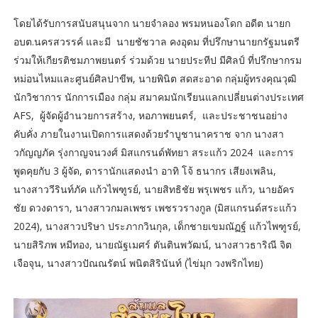
โดยได้รับการสนับสนุนจาก นายจำลอง พรมหนองโดก อดีต นายก
อบต.นครสวรรค์ และมี นายชัชวาล คงอุดม ที่ปรึกษานายกรัฐมนตรี
ร่วมให้เกียรติชมภาพยนตร์ ร่วมด้วย นายประทีป มีศิลป์ ที่ปรึกษากรม
หม่อนไหมและศูนย์ศิลปาขีพ, นายพินิต สดสะอาด กลุ่มผู้ทรงคุณวุฒิ
นักวิชาการ นักการเมือง กลุ่ม สมาคมนักเรียนแลกเปลี่ยนต่างประเทศ
AFS, ผู้จัดผู้อำนวยการสร้าง, หอภาพยนตร์, และประชาชนอย่าง
คับคั่ง ภายในงานเปิดการแสดงด้วยรำบูชานาคราช จาก นางสา
วกัญญภัค รุ่งกาญจนวงศ์ มิสแกรนด์พัทยา สระแก้ว 2024 และการ
พูดคุยกับ 3 ผู้จัด, ดารานักแสดงนำ อาทิ โจ้ ธนากร เสียงเพลิน,
นางสาววีรินท์ภัค แก้วไพฑูรย์, นายสิทธิชัย พรุเพชร แก้ว, นายอัคร
ชัย ดวงดารา, นางสาวกมลเพชร เพชรวรางกูล (มิสแกรนด์สระแก้ว
2024), นางสาวปริษา ประภากวินกุล, เด็กชายเขมณัฏฐ์ แก้วไพฑูรย์,
นายสิริภพ หมีทอง, นายณัฐเมศร์ ตันตินพวัฒน์, นางสาวธาริณี จิต
เจือจุน, นางสาวปัณณรัตน์ พนิตสิรินันท์ (ไข่มุก วงพริกไทย)