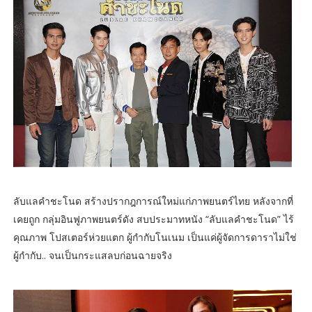
ลับแลคำชะโนด สร้างปรากฎการณ์ใหม่แก่ภาพยนตร์ไทย หลังจากที่
เคยถูก กลุ่มอินฟูภาพยนตร์ดัง สบประมาทหนัง “ลับแลคำชะโนด” ไร้
คุณภาพ โปสเตอร์ห่วยแตก ผู้กำกับโนเนม เป็นแค่ผู้จัดการดาราไม่ใช่
ผู้กำกับ.. จนเป็นกระแสลบก่อนฉายจริง