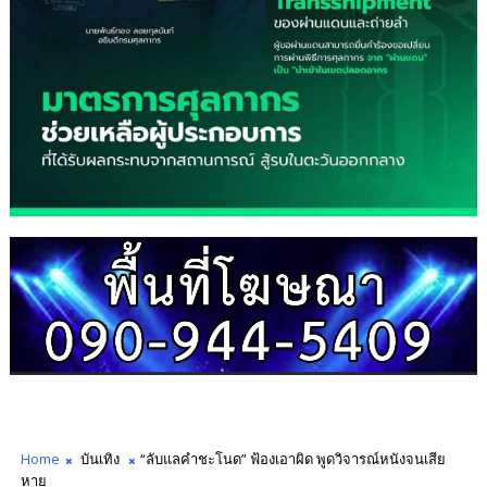
Home
บันเทิง
“ลับแลคำชะโนด” ฟ้องเอาผิด พูดวิจารณ์หนังจนเสีย
หาย