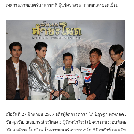
เทศกาลภาพยนตร์นานาชาติ ลุ้นชิงรางวัล “ภาพยนตร์ยอดเยี่ยม”
เมื่อวันที่ 27 มิถุนายน 2567 อดีตผู้จัดการดารา ไก่ ปิฏษฎา ทรงกลด ,
ชัย ศุภชัย, ธัญญภรณ์ หมีทอง 3 ผู้จัดหน้าใหม่ เปิดฉายหนังรอบพิเศษ
“ลับแลคำชะโนด” ณ โรงภาพยนตร์เอสพานาร์ด ซินีเพล๊กซ์ ถนนรัช