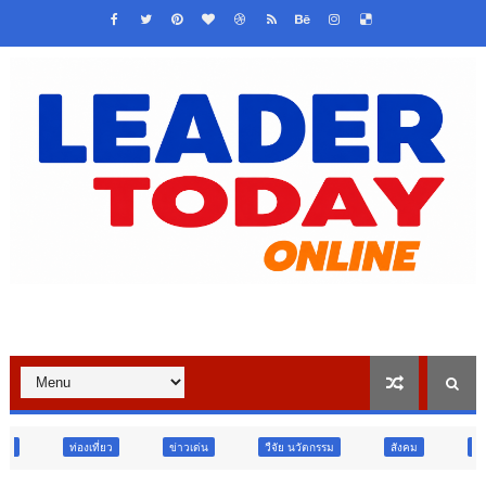
ข่าวเด่น
วืจัย นวัตกรรม
สังคม
สังคม
ท่องเที่ยว