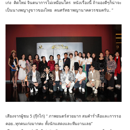
เก่ง คิดใหม่ จินตนาการไม่เหมือนใคร หนังเรื่องนี้ ถ้ามองดีๆก็น่าจะ
เป็นนางพญางูขาวของไทย คนศรัทธาพญานาคควรชมครับ.. ”
เสียงจากผู้ชม 5 (กุ๊กไก่) “ ภาพยนตร์สวยมาก สมคำร่ำลือและการรอ
คอย...ทุกคนเก่งมากคะ ทั้งนักแสดงและทีมงานเลย”