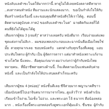
หนังลับแลคำชะโนดให้มากกว่านี้..หาดูไม่ได้เลยหนังคลาสดีหายาก
...สงสารคนทำหนัง ทีมงานและนักแสดงมาก.. ขอเป็นกำลังใจให้กับ
ทีมสร้างหนังเรื่องนี้ และขอบคุณที่ทำหนังดีๆให้เราได้ดู.. ตอนนี้
ติดตามรอดูบังบด ภาค2 ของลับแลคำชะโนด” ฉายติดกันเลยก็ได้
คนที่ยังไม่ได้ดูจะได้ดู
เสียงจากผู้ชม 3 (เจมส์)“ ตาสว่างเลยครับ หนังดีมาก เรียบง่ายแต่แพง
ชุดแต่งกายไม่ลิเก .. ผมชอบเพลงประกอบและฉากนั่นคือเมืองไทยใช่
มั๊ย สวยทุกฉากเลย ชอบหนังครับ แตกต่างกับทุกเรื่องที่เคยดู แอบ
ประทับใจตรง ผู้กำกับ เป็น ผู้จัดการดารา แต่มาทำหนังเพราะแก้งาน
ช่วงโควิด นี่แหละ.. คือคุณเก่งมาก ผมว่าเก่งกว่าผู้กำกับหนังไทย
หลายคน.. ที่มีอาชีพสายตรงด้านนี้.. ก็จะติดตามเป็นแฟนคลับค่าย
หนังนี้ และเป็นกำลังใจให้ประสบผลสำเร็จนะครับ
เสียงจากผู้ชม 4 (หน่อย)“ หนังชั้นดีเลย ซีจีสวยมาก พญานาคสีขาว
เมืองบังบดนี่ไปเอาจินตนาการมาจากไหน...ดูแล้วว๊าว! หนังดำเนิน
เรียบเข้าใจง่าย..ไม่เซ็ง ไม่ง่วง.. และพระเอก โจ้ ธนากร คือน้องหล่อ
มาก .. หนังเรื่องนี้พระเอกหล่อจริงดูพระเอกก็คุ้มแล้ว.. ชื่นชม ผู้กำกับ