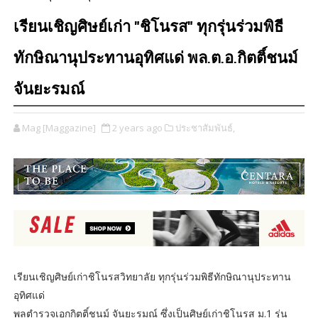
เรียนเชิญศิษย์เก่า "ชิโนรส" ทุกรุ่นร่วมพิธี
ทักษิณานุประทานอุทิศแด่ พล.ต.อ.กิตติ์ชนม์
จันยะรมณ์
Mag [Maggazine]
2 years ago
ประชาสัมพันธ์,
เรียนเชิญศิษย์เก่าชิโนรสวิทยาลัย ทุกรุ่นร่วมพิธีทักษิณานุประทาน
อุทิศแด่
พลตำรวจเอกกิตติ์ชนม์ จันยะรมณ์ ซึ่งเป็นศิษย์เก่าชิโนรส ม.1 รุ่น