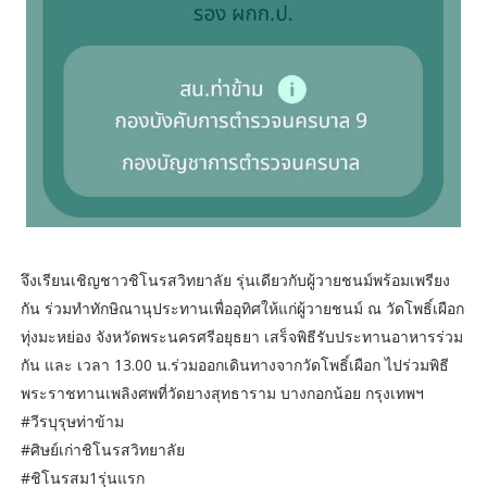
จึงเรียนเชิญชาวชิโนรสวิทยาลัย รุ่นเดียวกับผู้วายชนม์พร้อมเพรียง
กัน ร่วมทำทักษิณานุประทานเพื่ออุทิศให้แก่ผู้วายชนม์ ณ วัดโพธิ์เผือก
ทุ่งมะหย่อง จังหวัดพระนครศรีอยุธยา เสร็จพิธีรับประทานอาหารร่วม
กัน และ เวลา 13.00 น.ร่วมออกเดินทางจากวัดโพธิ์เผือก ไปร่วมพิธี
พระราชทานเพลิงศพที่วัดยางสุทธาราม บางกอกน้อย กรุงเทพฯ
#วีรบุรุษท่าข้าม
#ศิษย์เก่าชิโนรสวิทยาลัย
#ชิโนรสม1รุ่นแรก