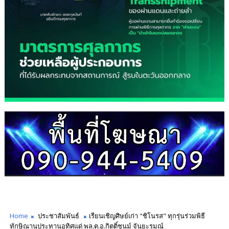
Home
ประชาสัมพันธ์
เรียนเชิญศิษย์เก่า "ชิโนรส" ทุกรุ่นร่วมพิธี
ทักษิณานุประทานอุทิศแด่ พล.ต.อ.กิตติ์ชนม์ จันยะรมณ์