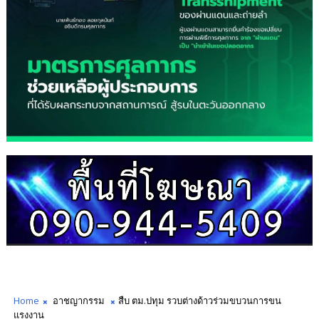
Home
อาชญากรรม
สืบ ตม.ปทุม รวบต่างด้าวร่วมขบวนการขน
แรงงาน