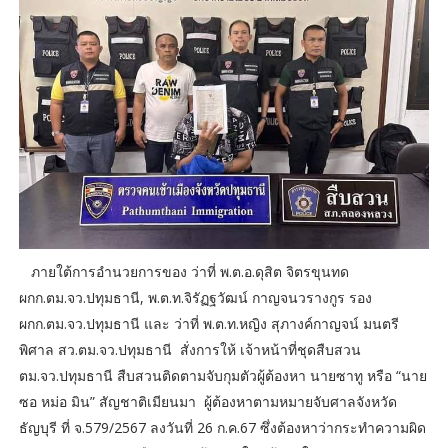
ภายใต้การอำนวยการของ ว่าที่ พ.ต.อ.ดุสิต จิตรขุนทด
ผกก.ตม.จว.ปทุมธานี, พ.ต.ท.จิรัฏฐวัฒน์ กาญจนวรางกูร รอง
ผกก.ตม.จว.ปทุมธานี และ ว่าที่ พ.ต.ท.หญิง สุภางค์กาญจน์ มนตรี
พิศาล สว.ตม.จว.ปทุมธานี สั่งการให้ เจ้าหน้าที่ชุดสืบสวน
ตม.จว.ปทุมธานี สืบสวนติดตามจับกุมตัวผู้ต้องหา นายซาทู หรือ “นาย
ซอ หม่อ มิน” สัญชาติเมียนมา ผู้ต้องหาตามหมายจับศาลจังหวัด
ธัญบุรี ที่ จ.579/2567 ลงวันที่ 26 ก.ค.67 ซึ่งต้องหาว่ากระทำความผิด