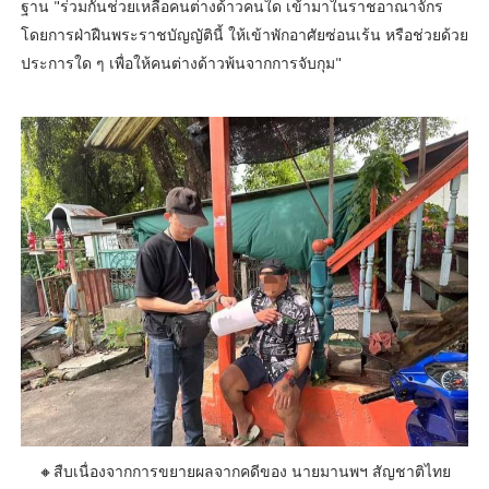
ฐาน "ร่วมกันช่วยเหลือคนต่างด้าวคนใด เข้ามาในราชอาณาจักร
โดยการฝ่าฝืนพระราชบัญญัตินี้ ให้เข้าพักอาศัยซ่อนเร้น หรือช่วยด้วย
ประการใด ๆ เพื่อให้คนต่างด้าวพ้นจากการจับกุม"
🔸สืบเนื่องจากการขยายผลจากคดีของ นายมานพฯ สัญชาติไทย