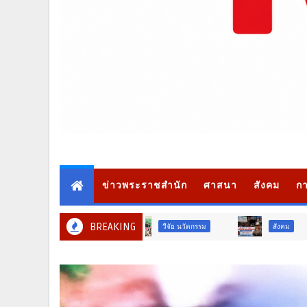
ข่าวพระราชสำนัก
ศาสนา
สังคม
กา
BREAKING
วืจัย นวัตกรรม
สังคม
สังคม