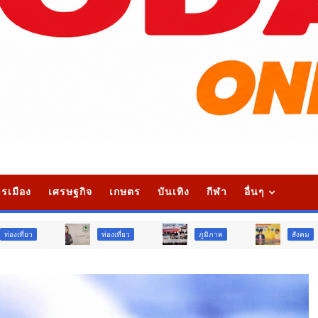
รเมือง
เศรษฐกิจ
เกษตร
บันเทิง
กีฬา
อื่นๆ
ท่องเที่ยว
ภูมิภาค
สังคม
ศ