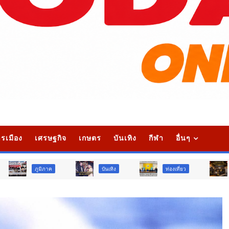
รเมือง
เศรษฐกิจ
เกษตร
บันเทิง
กีฬา
อื่นๆ
าค
บันเทิง
ท่องเที่ยว
ข่าวเด่น