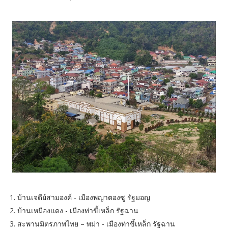
1. บ้านเจดีย์สามองค์ - เมืองพญาตองซู รัฐมอญ
2. บ้านเหมืองแดง - เมืองท่าขี้เหล็ก รัฐฉาน
3. สะพานมิตรภาพไทย – พม่า - เมืองท่าขี้เหล็ก รัฐฉาน