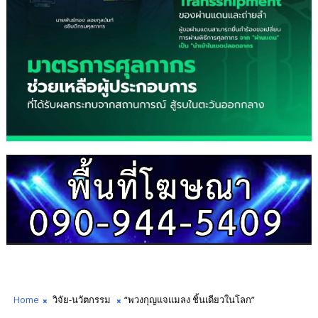
Home
วิจัย-นวัตกรรม
“พวงกุญแจแมลง ชิ้นเดียวในโลก”