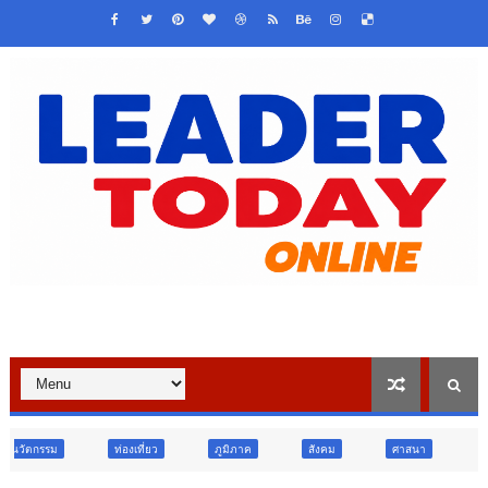
่องเที่ยว
ภูมิภาค
สังคม
ศาสนา
การศึกษา
สังค