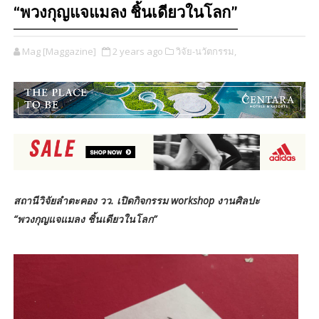
“พวงกุญแจแมลง ชิ้นเดียวในโลก”
Mag [Maggazine]
2 years ago
วิจัย-นวัตกรรม,
สถานีวิจัยลำตะคอง วว. เปิดกิจกรรม workshop งานศิลปะ
“พวงกุญแจแมลง ชิ้นเดียวในโลก”