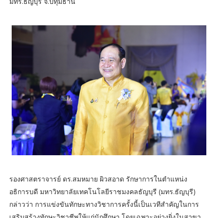
มทร.ธัญบุรี จ.ปทุมธานี
รองศาสตราจารย์ ดร.สมหมาย ผิวสอาด รักษาการในตำแหน่ง
อธิการบดี มหาวิทยาลัยเทคโนโลยีราชมงคลธัญบุรี (มทร.ธัญบุรี)
กล่าวว่า การแข่งขันทักษะทางวิชาการครั้งนี้เป็นเวทีสำคัญในการ
เสริมสร้างทักษะวิชาชีพให้แก่นักศึกษา โดยเฉพาะอย่างยิ่งในสาขา