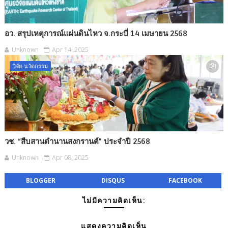
อว. สรุปเหตุการณ์แผ่นดินไหว จ.กระบี่ 14 เมษายน 2568
Unknown
Apr 14, 2025
วิจัย-นวัตกรรม
วช. “สืบสานตำนานสงกรานต์” ประจำปี 2568
Unknown
Apr 08, 2025
BLOGGER
DISQUS
FACEBOOK
ไม่มีความคิดเห็น:
แสดงความคิดเห็น