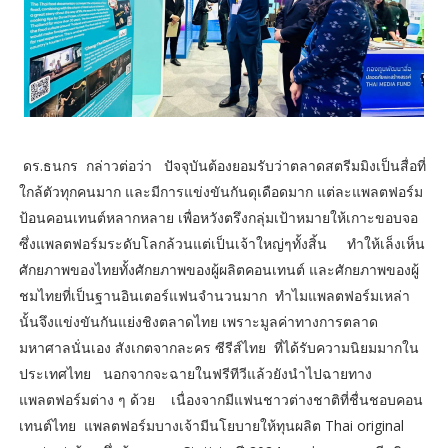
ดร.ธนกร กล่าวต่อว่า ปัจจุบันต้องยอมรับว่าตลาดสตรีมมิงเป็นสื่อที่
ใกล้ตัวทุกคนมาก และมีการแข่งขันกันดุเดือดมาก แต่ละแพลตฟอร์ม
ป้อนคอนเทนต์หลากหลาย เพื่อหวังตรึงกลุ่มเป้าหมายให้เกาะขอบจอ
ซึ่งแพลตฟอร์มระดับโลกล้วนแต่เป็นเจ้าใหญ่ๆทั้งสิ้น ทำให้เล็งเห็น
ศักยภาพของไทยทั้งศักยภาพของผู้ผลิตคอนเทนต์ และศักยภาพของผู้
ชมไทยที่เป็นฐานอินเตอร์แฟนจำนวนมาก ทำไมแพลตฟอร์มเหล่า
นั้นจึงแข่งขันกันแย่งชิงตลาดไทย เพราะมูลค่าทางการตลาด
มหาศาลนั่นเอง สังเกตจากละคร ซีรีส์ไทย ที่ได้รับความนิยมมากใน
ประเทศไทย นอกจากจะฉายในฟรีทีวีแล้วยังนำไปฉายทาง
แพลตฟอร์มต่าง ๆ ด้วย เนื่องจากมีแฟนชาวต่างชาติที่ชื่นชอบคอน
เทนต์ไทย แพลตฟอร์มบางเจ้ามีนโยบายให้ทุนผลิต Thai original