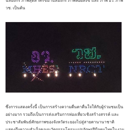
นิลมังกร ภาพสุดสาครขี่มานิลมังกร ภาพหอยสังข์ และ ภาพ อว. ภาพ
วช. เป็นต้น
ซึ่งการแสดงครั้งนี้ เป็นการสร้างความตื่นตาตื่นใจให้กับผู้ร่วมชมเป็น
อย่างมาก รวมถึงเป็นการส่งเสริมการท่องเที่ยวเชิงสร้างสรรค์ และ
ประชาสัมพันธ์ศักยภาพของจังหวัดระยองไปสู่สายตานานาชาติ
แสดงถึงความสำเร็จของนวัตกรรมโดรนแปรอักษรฝีมือคนไทยในงาน