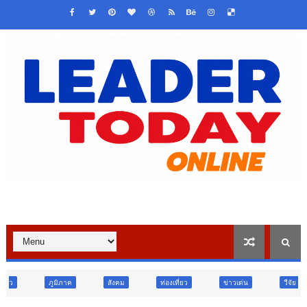
สังคม
ท่องเที่ยว
ข่าวเด่น
วืจัย นวัตกรรม
สังคม