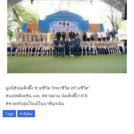
มูลนิธิป่อเต็กตึ๊ง ช่วยชีวิต รักษาชีวิต สร้างชีวิต”
#แอปพลิเคชัน และ #สายด่วน ป่อเต็กตึ๊ง1418
#ช่วยจริงอุ่นใจแม้ในนาทีฉุกเฉิน
Tags
# สังคม