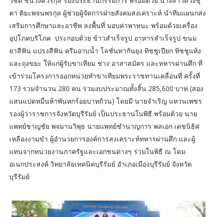
วิชิต ชินวงศ์วรกุล รองประธานกรรมการ พร้อมด้วย นางสาวดวงชุ
ตา ติยะพจนพรกุล ผู้ช่วยผู้จัดการฝ่ายสังคมสงเคราะห์ นำทีมแผนกส่ง
เสริมการศึกษาและอาชีพ ลงพื้นที่ มอบค่าพาหนะ พร้อมด้วยเครื่อง
อุปโภคบริโภค ประกอบด้วย ข้าวสำเร็จรูป อาหารสำเร็จรูป ขนม
ยาสีฟัน แปรงสีฟัน ครีมอาบน้ำ โลชั่นทากันยุง ทิชชูเปียก ทิชชูแห้ง
และถุงขยะ ให้แก่ผู้รับขาเทียม ช่าง อาสาสมัคร และทหารผ่านศึก ที่
เข้าร่วมโครงการออกหน่วยทำขาเทียมพระราชทานเคลื่อนที่ ครั้งที่
173 รวมจำนวน 280 คน รวมงบประมาณทั้งสิ้น 285,600 บาท (สอง
แสนแปดหมื่นห้าพันหกร้อยบาทถ้วน) โดยมี นายจำเริญ แหวนเพชร
รองผู้ว่าราชการจังหวัดบุรีรัมย์ เป็นประธานในพิธี พร้อมด้วย นาย
แพทย์ชาญชัย พจมานวิพุธ นายแพทย์ชำนาญการ พลเอก เดชนิธิศ
เหลืองงามขำ ผู้อำนวยการองค์การสงเคราะห์ทหารผ่านศึก และผู้
แทนจากหน่วยงานภาครัฐและเอกชนต่างๆ ร่วมในพิธี ณ โดม
อเนกประสงค์ วิทยาลัยเทคนิคบุรีรัมย์ อำเภอเมืองบุรีรัมย์ จังหวัด
บุรีรัมย์