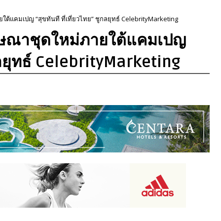
้แคมเปญ “สุขทันที ที่เที่ยวไทย” ชูกลยุทธ์ CelebrityMarketing
ฆษณาชุดใหม่ภายใต้แคมเปญ
ูกลยุทธ์ CelebrityMarketing