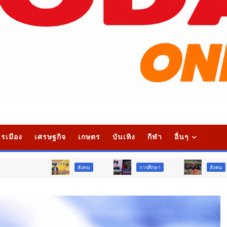
รเมือง
เศรษฐกิจ
เกษตร
บันเทิง
กีฬา
อื่นๆ
สังคม
การศึกษา
สังคม
กา